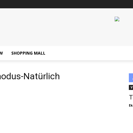
W
SHOPPING MALL
odus-Natürlich
V
T
Ek