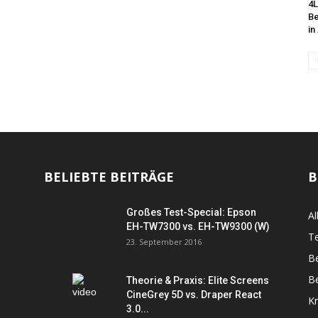
4L
Be
in
BELIEBTE BEITRÄGE
B
Großes Test-Special: Epson
Al
EH-TW7300 vs. EH-TW9300 (W)
Te
23. September 2016
B
Be
Theorie & Praxis: Elite Screens
CineGrey 5D vs. Draper React
K
3.0...