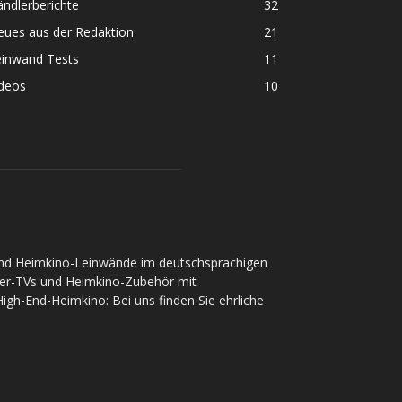
ndlerberichte
32
eues aus der Redaktion
21
einwand Tests
11
ideos
10
und Heimkino-Leinwände im deutschsprachigen
ser-TVs und Heimkino-Zubehör mit
gh-End-Heimkino: Bei uns finden Sie ehrliche