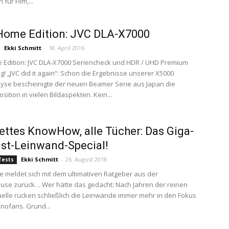
für Film,...
Home Edition: JVC DLA-X7000
Ekki Schmitt
-
18. April 2016
Edition: JVC DLA-X7000 Seriencheck und HDR / UHD Premium
g! „JVC did it again“: Schon die Ergebnisse unserer X5000
yse bescheinigte der neuen Beamer Serie aus Japan die
ition in vielen Bildaspekten. Kein...
ttes KnowHow, alle Tücher: Das Giga-
st-Leinwand-Special!
Ekki Schmitt
-
26. August 2018
Tests
meldet sich mit dem ultimativen Ratgeber aus der
se zurück… Wer hätte das gedacht: Nach Jahren der reinen
lle rücken schließlich die Leinwände immer mehr in den Fokus
nofans. Grund...