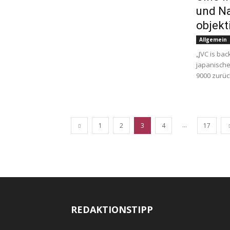
und Na
objekt
Allgemein
„JVC is ba
japanische
9000 zurüc
...
1
2
3
4
17
REDAKTIONSTIPP