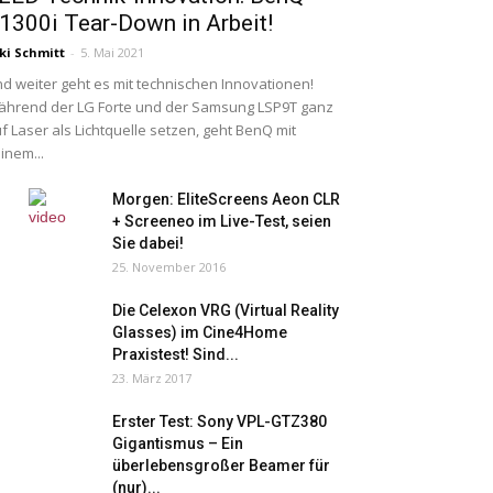
1300i Tear-Down in Arbeit!
ki Schmitt
-
5. Mai 2021
d weiter geht es mit technischen Innovationen!
hrend der LG Forte und der Samsung LSP9T ganz
f Laser als Lichtquelle setzen, geht BenQ mit
inem...
Morgen: EliteScreens Aeon CLR
+ Screeneo im Live-Test, seien
Sie dabei!
25. November 2016
Die Celexon VRG (Virtual Reality
Glasses) im Cine4Home
Praxistest! Sind...
23. März 2017
Erster Test: Sony VPL-GTZ380
Gigantismus – Ein
überlebensgroßer Beamer für
(nur)...