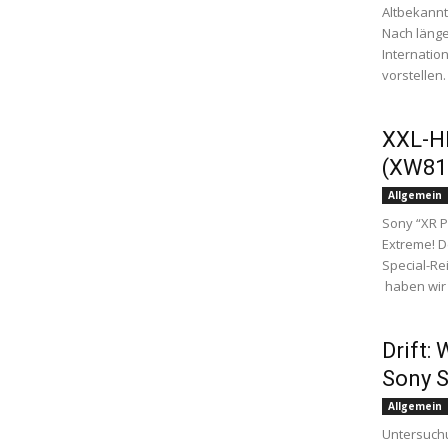
Altbekannt
Nach länge
Internatio
vorstellen
XXL-HD
(XW810
Allgemein
Sony “XR P
Extreme! De
Special-R
haben wir 
Drift:
Sony 
Allgemein
Untersuch