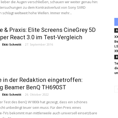
 lieber die Augen verschließen, schauen wir weiter genau hin:
tersuchungen zu dem Kontrastverlust von Sony SXRD
n schlägt weltweit hohe Wellen. Immer mehr...
e & Praxis: Elite Screens CineGrey 5D
A
aper React 3.0 im Test-Vergleich
XX
Be
Ekki Schmitt
-
27. September 2016
LS
XW
B
Te
di
un
 in der Redaktion eingetroffen:
g Beamer BenQ TH690ST
Ekki Schmitt
-
26. Oktober 2022
r Test des BenQ W1800i hat gezeigt, dass ein schönes
icht unbedingt teuer sein muss: Für den Preis eines
se-TVs bekommt man mittlerweile auch universell einsetzbare