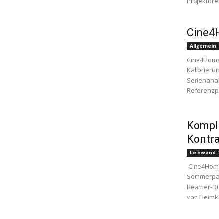
Projektoren 
Cine4
Allgemein
Cine4Home 
Kalibrierun
Serienanal
Referenzpos
Komple
Kontra
Leinwand 
Cine4Home 
Sommerpau
Beamer-Due
von Heimki