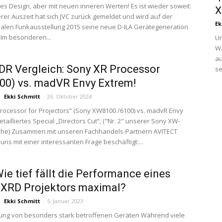
es Design, aber mit neuen inneren Werten! Es ist wieder soweit:
X
rer Auszeit hat sich JVC zurück gemeldet und wird auf der
Ek
nalen Funkausstellung 2015 seine neue D-ILA Gerätegeneration
. Im besonderen...
Un
Wä
au
R Vergleich: Sony XR Processor
se
0) vs. madVR Envy Extrem!
Ekki Schmitt
-
26. Oktober 2024
rocessor for Projectors” (Sony XW8100 /6100) vs. madvR Envy
tailliertes Special „Directors Cut“, ("Nr. 2" unserer Sony XW-
eihe) Zusammen mit unseren Fachhandels-Partnern AVITECT
uns mit einer interessanten Frage beschäftigt:...
 Wie tief fällt die Performance eines
SXRD Projektors maximal?
Ekki Schmitt
-
5. Januar 2023
ung von besonders stark betroffenen Geräten Während viele