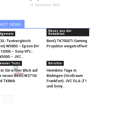
17. Dezember 2020
HOT NEWS
Neues aus der
llgemein
Redaktion
XL-Testvergleich:
BenQ TK700STi Gaming
nQ W5800 – Epson EH-
Projektor eingetroffen!
12000 – Sony VPL-
5000 – JVC...
eamer Tests
Berichte
st: Ein erster Blick auf
Heimkino Tage in
e neuen BenQ W2710i
Büdingen (Großraum
d TK860i
Frankfurt): JVC DLA-Z1
und Sony...