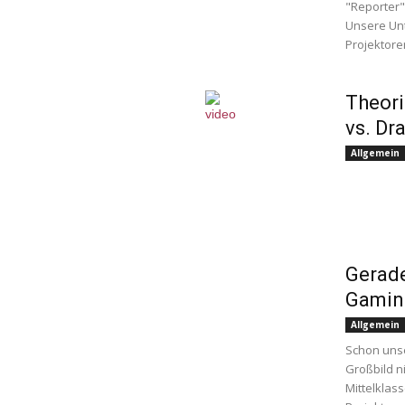
"Reporter"
Unsere Un
Projektore
Theori
vs. Dr
Allgemein
Gerade
Gamin
Allgemein
Schon unse
Großbild n
Mittelklas