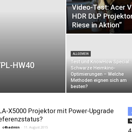
Video-Test: Acer 
HDR DLP Projektor
Riese in Aktion“
ALLGEMEIN
Test und KnowHow Special:
 VPL-HW40
Schwarze Heimkino-
Optimierungen – Welche
Methoden eignen sich am
besten?
LA-X5000 Projektor mit Power-Upgrade
eferenzstatus?
N
c4hadmin
-
11. August 2015
4