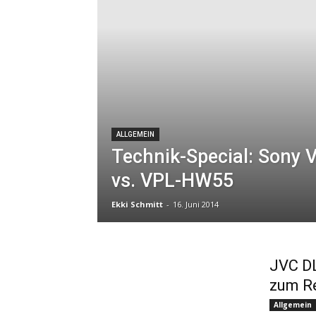
ALLGEMEIN
Technik-Special: Sony
vs. VPL-HW55
Ekki Schmitt
-
16. Juni 2014
JVC D
zum R
Allgemein