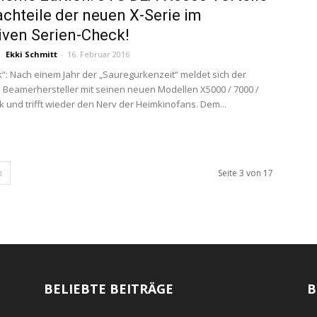
chteile der neuen X-Serie im
iven Serien-Check!
Ekki Schmitt
-
16. Februar 2016
ck“: Nach einem Jahr der „Sauregurkenzeit“ meldet sich der
 Beamerhersteller mit seinen neuen Modellen X5000 / 7000 /
k und trifft wieder den Nerv der Heimkinofans. Dem...
Seite 3 von 17
BELIEBTE BEITRÄGE
B