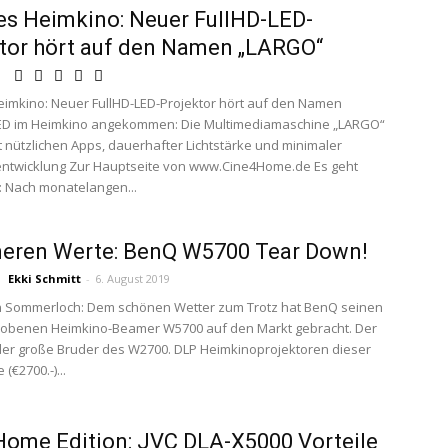
s Heimkino: Neuer FullHD-LED-
tor hört auf den Namen „LARGO“
imkino: Neuer FullHD-LED-Projektor hört auf den Namen
ED im Heimkino angekommen: Die Multimediamaschine „LARGO“
t nützlichen Apps, dauerhafter Lichtstärke und minimaler
ntwicklung Zur Hauptseite von www.Cine4Home.de Es geht
s: Nach monatelangen...
neren Werte: BenQ W5700 Tear Down!
Ekki Schmitt
-
6. August 2019
 Sommerloch: Dem schönen Wetter zum Trotz hat BenQ seinen
obenen Heimkino-Beamer W5700 auf den Markt gebracht. Der
der große Bruder des W2700. DLP Heimkinoprojektoren dieser
(€2700.-)...
ome Edition: JVC DLA-X5000 Vorteile