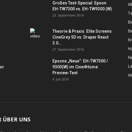
Großes Test-Special: Epson
Al
EH-TW7300 vs. EH-TW9300 (W)
Te
23. September 2016
B
Be
Theorie & Praxis: Elite Screens
CineGrey 5D vs. Draper React
K
3.0...
Hä
27. September 2016
N
Epsons „Neue“: EH-TW7300 /
L
tor
9300(W) im Cine4Home
Preview-Test
V
4. Juli 2016
R ÜBER UNS