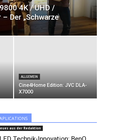
V9800 4K / UHD /
 – Der „Schwarze
ALLGEMEIN
Cine4Home Edition: JVC DLA-
X7000
APLICATIONS
eues aus der Redaktion
LED Technik-Innovation: BenQ