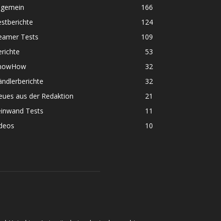
lgemein
166
stberichte
124
eamer Tests
109
richte
53
nowHow
32
ndlerberichte
32
eues aus der Redaktion
21
einwand Tests
11
ideos
10