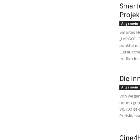
Smarte
Projek
Allgemein
Smartes He
„LARGO“ L
punktet mi
Geräusche
endlich lo
Die in
Allgemein
Von wegen
neuen geh
W5700 ist 
Preisklasse 
Cine4H