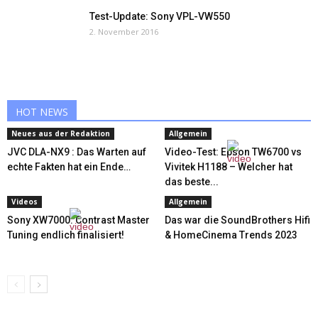
Test-Update: Sony VPL-VW550
2. November 2016
HOT NEWS
Neues aus der Redaktion
Allgemein
JVC DLA-NX9 : Das Warten auf
Video-Test: Epson TW6700 vs
echte Fakten hat ein Ende…
Vivitek H1188 – Welcher hat
das beste...
Videos
Allgemein
Sony XW7000: Contrast Master
Das war die SoundBrothers Hifi
Tuning endlich finalisiert!
& HomeCinema Trends 2023