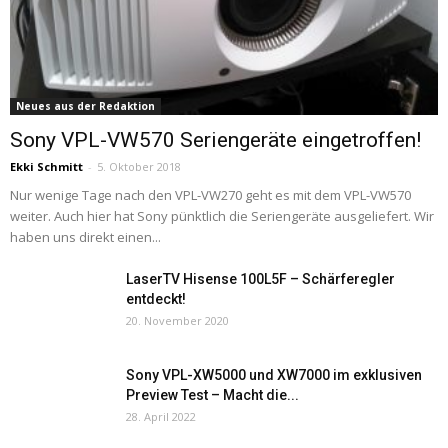
Neues aus der Redaktion
Sony VPL-VW570 Seriengeräte eingetroffen!
Ekki Schmitt
-
5. Oktober 2018
Nur wenige Tage nach den VPL-VW270 geht es mit dem VPL-VW570
weiter. Auch hier hat Sony pünktlich die Seriengeräte ausgeliefert. Wir
haben uns direkt einen...
LaserTV Hisense 100L5F – Schärferegler
entdeckt!
20. November 2020
Sony VPL-XW5000 und XW7000 im exklusiven
Preview Test – Macht die...
28. April 2022