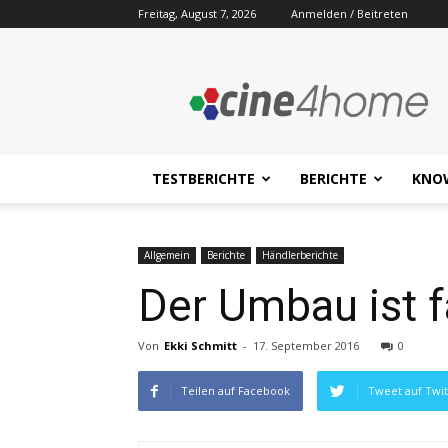
Freitag, August 7, 2026
Anmelden / Beitreten
Cine4home.de
TESTBERICHTE
BERICHTE
KNO
Allgemein
Berichte
Händlerberichte
Der Umbau ist fa
Von
Ekki Schmitt
-
17. September 2016
0
Teilen auf Facebook
Tweet auf Twit