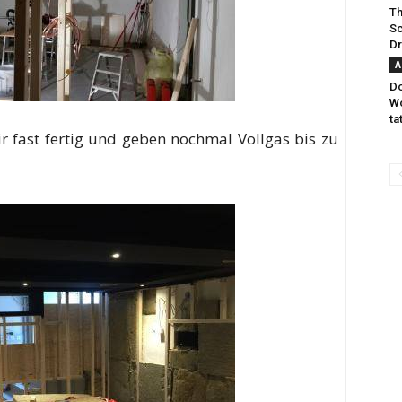
Th
Sc
Dr
A
Do
Wo
ta
 fast fertig und geben nochmal Vollgas bis zu