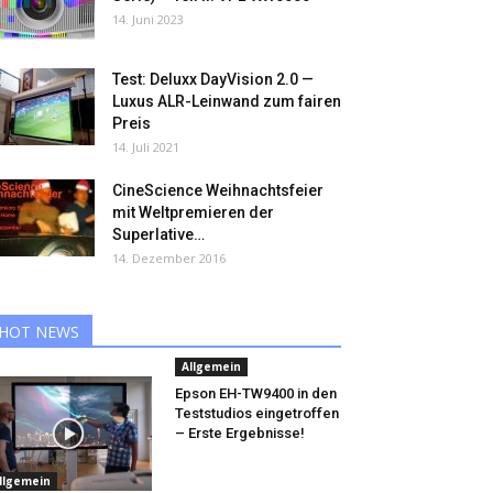
14. Juni 2023
Test: Deluxx DayVision 2.0 —
Luxus ALR-Leinwand zum fairen
Preis
14. Juli 2021
CineScience Weihnachtsfeier
mit Weltpremieren der
Superlative…
14. Dezember 2016
HOT NEWS
Allgemein
Epson EH-TW9400 in den
Teststudios eingetroffen
– Erste Ergebnisse!
llgemein