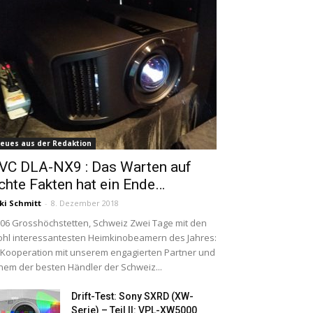
eues aus der Redaktion
VC DLA-NX9 : Das Warten auf
chte Fakten hat ein Ende…
ki Schmitt
-
8. Dezember 2018
06 Grosshöchstetten, Schweiz Zwei Tage mit den
hl interessantesten Heimkinobeamern des Jahres:
 Kooperation mit unserem engagierten Partner und
nem der besten Händler der Schweiz...
Drift-Test: Sony SXRD (XW-
Serie) – Teil II: VPL-XW5000