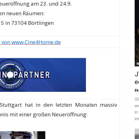
Neueröffnung am 23. und 24.9.
ren neuen Räumen:
 5 in 73104 Börtlingen
e von www.Cine4Home.de
N
J
e
Ek
35
Stuttgart hat in den letzten Monaten massiv
wo
In
bnis mit einer großen Neueröffnung:
ei