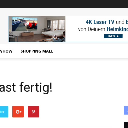
WHOW
SHOPPING MALL
st fertig!
ter