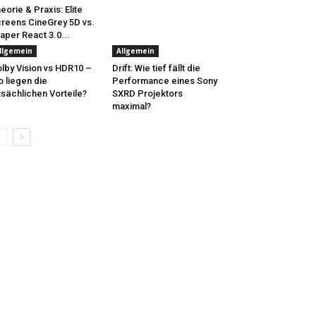
eorie & Praxis: Elite
reens CineGrey 5D vs.
aper React 3.0...
llgemein
Allgemein
lby Vision vs HDR10 –
Drift: Wie tief fällt die
 liegen die
Performance eines Sony
tsächlichen Vorteile?
SXRD Projektors
maximal?