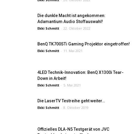
Die dunkle Macht ist angekommen:
Adamantium Audio Stoffauswahl!
Ekki Schmitt
-
22. Oktober 2022
BenQ TK700STi Gaming Projektor eingetroffen!
Ekki Schmitt
-
11. Mai 2021
4LED Technik-Innovation: BenQ X1300i Tear-
Down in Arbeit!
Ekki Schmitt
-
5. Mai 2021
Die LaserTV Testreihe geht weiter…
Ekki Schmitt
-
8. Oktober 2019
Offizielles DLA-N5 Testgerät von JVC