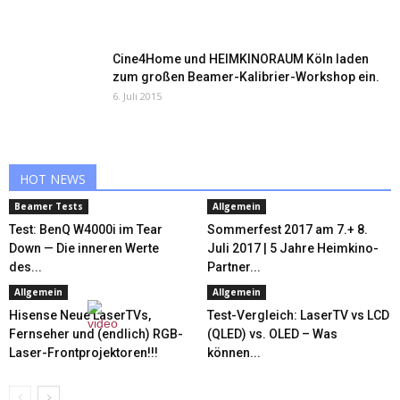
Cine4Home und HEIMKINORAUM Köln laden
zum großen Beamer-Kalibrier-Workshop ein.
6. Juli 2015
HOT NEWS
Beamer Tests
Allgemein
Test: BenQ W4000i im Tear
Sommerfest 2017 am 7.+ 8.
Down — Die inneren Werte
Juli 2017 | 5 Jahre Heimkino-
des...
Partner...
Allgemein
Allgemein
Hisense Neue LaserTVs,
Test-Vergleich: LaserTV vs LCD
Fernseher und (endlich) RGB-
(QLED) vs. OLED – Was
Laser-Frontprojektoren!!!
können...