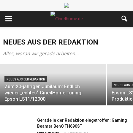
NEUES AUS DER REDAKTION
Unser Appell an JVC: DLA-NZ500 /
NZ700 – Frame Interpolation, ja oder
NEUES AUS DER REDAKTION
nein?
Alles, woran wir gerade arbeiten...
Ekki Schmitt
-
7. September 2024
NEUES AUS DER REDAKTION
NEUES AUS D
Zum 20-jährigen Jubiläum: Endlich
wieder „echtes“ Cine4Home Tuning:
Epson LS1
Epson LS11/12000!
Produktio
Gerade in der Redaktion eingetroffen: Gaming
Beamer BenQ TH690ST
Ekki Schmitt
-
26. Oktober 2022