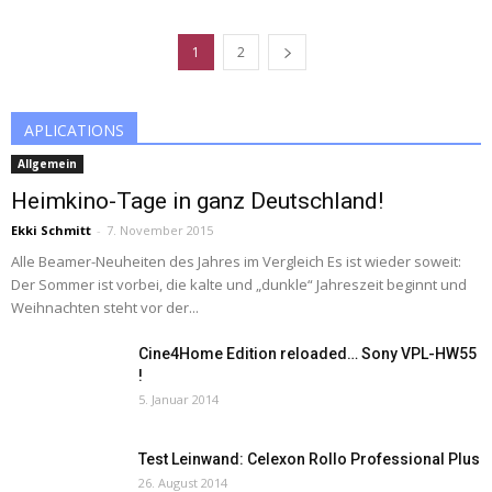
1
2
APLICATIONS
Allgemein
Heimkino-Tage in ganz Deutschland!
Ekki Schmitt
-
7. November 2015
Alle Beamer-Neuheiten des Jahres im Vergleich Es ist wieder soweit:
Der Sommer ist vorbei, die kalte und „dunkle“ Jahreszeit beginnt und
Weihnachten steht vor der...
Cine4Home Edition reloaded… Sony VPL-HW55
!
5. Januar 2014
Test Leinwand: Celexon Rollo Professional Plus
26. August 2014