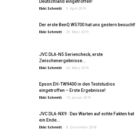
Deutschland eingetroffen!
Ekki Schmitt
-
9. April 2019
Der erste BenQ W5700 hat uns gestern besucht!
Ekki Schmitt
-
29. März 2019
JVC DLA-N5 Seriencheck, erste
Zwischenergebnisse…
Ekki Schmitt
-
26. März 2019
Epson EH-TW9400 in den Teststudios
eingetroffen – Erste Ergebnisse!
Ekki Schmitt
-
15. Januar 2019
JVC DLA-NX9 : Das Warten auf echte Fakten hat
ein Ende…
Ekki Schmitt
-
8. Dezember 2018