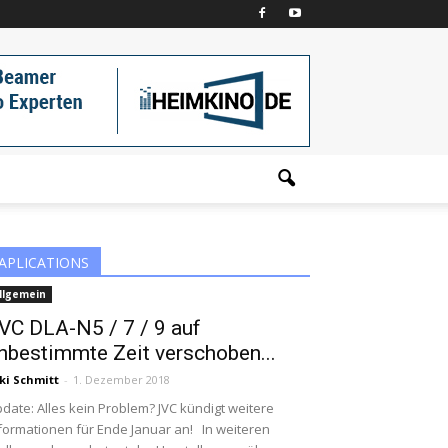
APLICATIONS
llgemein
VC DLA-N5 / 7 / 9 auf
nbestimmte Zeit verschoben...
ki Schmitt
-
1. Dezember 2018
date: Alles kein Problem? JVC kündigt weitere
formationen für Ende Januar an! In weiteren