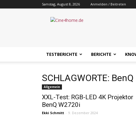
Samstag, August 8, 2026
Anmelden / Beitreten
Cine4home.de
TESTBERICHTE
BERICHTE
KNO
SCHLAGWORTE: BenQ
Allgemein
XXL-Test: RGB-LED 4K Projektor
BenQ W2720i
Ekki Schmitt
-
9. Dezember 2024