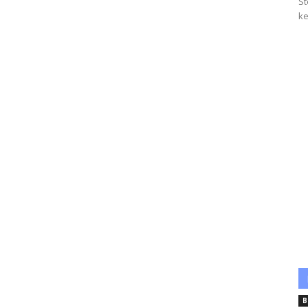
St
ke
B