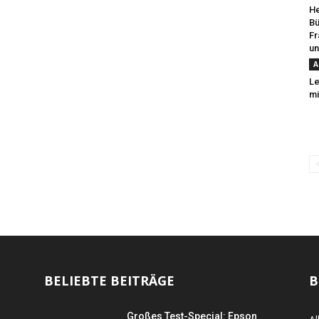
He
Bü
Fr
un
A
L
mi
BELIEBTE BEITRÄGE
B
Großes Test-Special: Epson