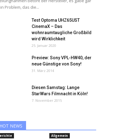
ellungnahmen betont der Hersteller, es gäbe gar
in Problem, das die...
Test Optoma UHZ65UST
CinemaX – Das
wohnraumtaugliche Großbild
wird Wirklichkeit
25. Januar 2020
Preview: Sony VPL-HW40, der
neue Günstige von Sony!
31. März 2014
Diesen Samstag: Lange
StarWars Filmnacht in Köln!
7. November 2015
HOT NEWS
erichte
Allgemein