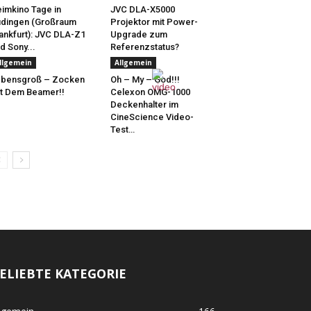
imkino Tage in
JVC DLA-X5000
dingen (Großraum
Projektor mit Power-
ankfurt): JVC DLA-Z1
Upgrade zum
d Sony...
Referenzstatus?
llgemein
Allgemein
ebensgroß – Zocken
Oh – My – God!!!
t Dem Beamer!!
Celexon OMG-1000
Deckenhalter im
CineScience Video-
Test…
ELIEBTE KATEGORIE