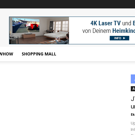
WHOW
SHOPPING MALL
A
J
u
Ek
Up
In