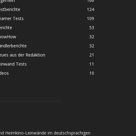
lgemein
166
stberichte
124
eamer Tests
109
richte
53
nowHow
32
ndlerberichte
32
eues aus der Redaktion
21
einwand Tests
11
ideos
10
und Heimkino-Leinwände im deutschsprachigen