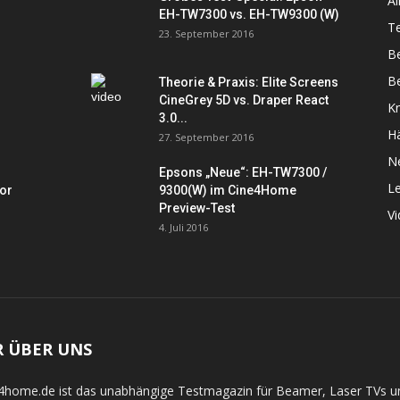
Al
EH-TW7300 vs. EH-TW9300 (W)
Te
23. September 2016
B
Be
Theorie & Praxis: Elite Screens
CineGrey 5D vs. Draper React
K
3.0...
Hä
27. September 2016
N
Epsons „Neue“: EH-TW7300 /
L
tor
9300(W) im Cine4Home
Preview-Test
V
4. Juli 2016
R ÜBER UNS
4home.de ist das unabhängige Testmagazin für Beamer, Laser TVs 