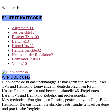
4. Juli 2016
BELIEBTE KATEGORIE
Allgemein
166
Testberichte
124
Beamer Tests
109
Berichte
53
KnowHow
32
Händlerberichte
32
Neues aus der Redaktion
21
Leinwand Tests
11
Videos
10
WIR ÜBER UNS
Cine4home.de ist das unabhängige Testmagazin für Beamer, Laser
TVs und Heimkino-Leinwände im deutschsprachigen Raum.
Unsere Experten testen und bewerten aktuelle 4K-Projektoren,
Laser-TVs und Heimkino-Zubehör mit professionellen
Messmethoden. Von günstigen Einstiegsgeräten bis zum High-End-
Heimkino: Bei uns finden Sie ehrliche Tests, fundierte Kaufberatung
und praxisnahe Vergleiche.