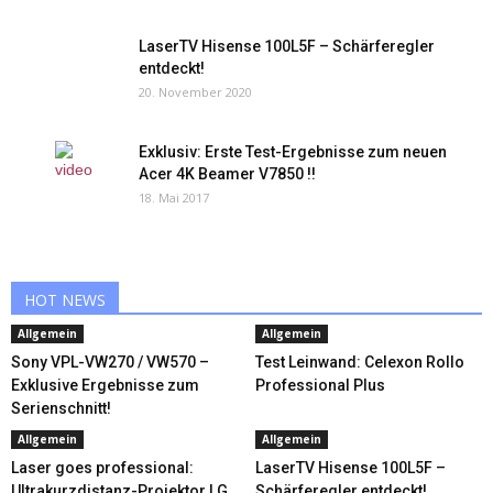
LaserTV Hisense 100L5F – Schärferegler
entdeckt!
20. November 2020
Exklusiv: Erste Test-Ergebnisse zum neuen
Acer 4K Beamer V7850 !!
18. Mai 2017
HOT NEWS
Allgemein
Allgemein
Sony VPL-VW270 / VW570 –
Test Leinwand: Celexon Rollo
Exklusive Ergebnisse zum
Professional Plus
Serienschnitt!
Allgemein
Allgemein
Laser goes professional:
LaserTV Hisense 100L5F –
Ultrakurzdistanz-Projektor LG
Schärferegler entdeckt!