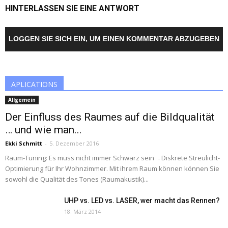
HINTERLASSEN SIE EINE ANTWORT
LOGGEN SIE SICH EIN, UM EINEN KOMMENTAR ABZUGEBEN
APLICATIONS
Allgemein
Der Einfluss des Raumes auf die Bildqualität
… und wie man...
Ekki Schmitt
-
5. Dezember 2016
Raum-Tuning: Es muss nicht immer Schwarz sein . Diskrete Streulicht-
Optimierung für Ihr Wohnzimmer. Mit ihrem Raum können können Sie
sowohl die Qualität des Tones (Raumakustik)...
UHP vs. LED vs. LASER, wer macht das Rennen?
18. März 2014