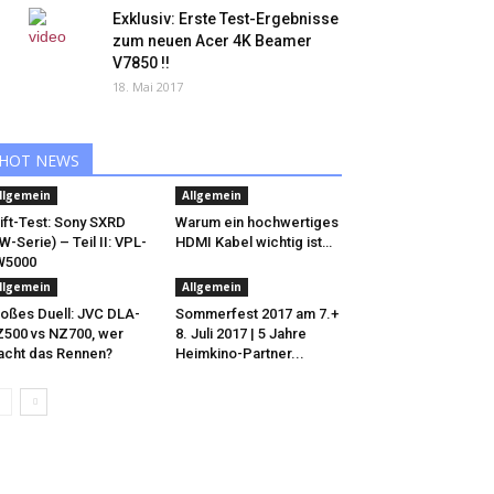
Exklusiv: Erste Test-Ergebnisse
zum neuen Acer 4K Beamer
V7850 !!
18. Mai 2017
HOT NEWS
llgemein
Allgemein
ift-Test: Sony SXRD
Warum ein hochwertiges
W-Serie) – Teil II: VPL-
HDMI Kabel wichtig ist…
W5000
llgemein
Allgemein
oßes Duell: JVC DLA-
Sommerfest 2017 am 7.+
500 vs NZ700, wer
8. Juli 2017 | 5 Jahre
cht das Rennen?
Heimkino-Partner...