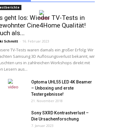
estberichte
s geht los: Wieder TV-Tests in
ewohnter Cine4Home Qualität!
uch als...
ki Schmitt
-
16. Februar 2023
sere TV-Tests waren damals ein großer Erfolg: Wir
chten Samsung 3D Auflösungsverlust bekannt, wir
uschten uns in zahlreichen Workshops direkt mit
n Lesern aus...
Optoma UHL55 LED 4K Beamer
– Unboxing und erste
Testergebnisse!
21. November 2018
Sony SXRD Kontrastverlust –
Die Ursachenforschung
7. Januar 2023