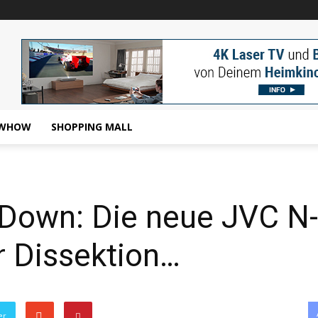
WHOW
SHOPPING MALL
-Down: Die neue JVC N-
r Dissektion…
er