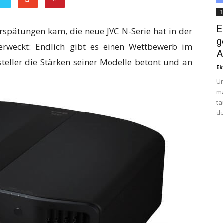
T
E
rspätungen kam, die neue JVC N-Serie hat in der
g
erweckt: Endlich gibt es einen Wettbewerb im
A
steller die Stärken seiner Modelle betont und an
Ek
Un
ma
ta
de