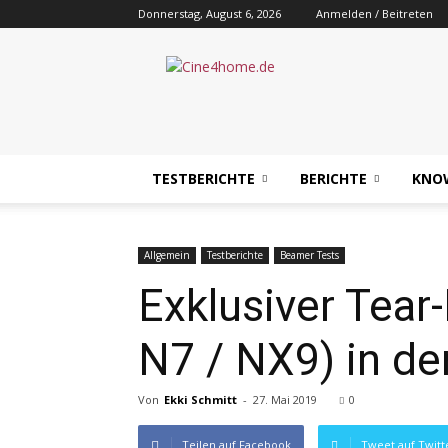
Donnerstag, August 6, 2026
Anmelden / Beitreten
Cine4home.de
TESTBERICHTE
BERICHTE
KNO
Allgemein
Testberichte
Beamer Tests
Exklusiver Tear
N7 / NX9) in de
Von
Ekki Schmitt
-
27. Mai 2019
0
Teilen auf Facebook
Tweet auf Twitt