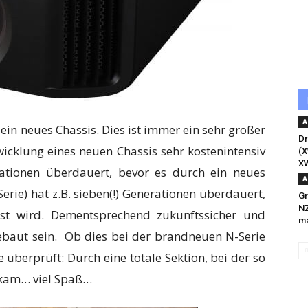
A
in neues Chassis. Dies ist immer ein sehr großer
Dr
twicklung eines neuen Chassis sehr kostenintensiv
(X
X
ationen überdauert, bevor es durch ein neues
A
Serie) hat z.B. sieben(!) Generationen überdauert,
Gr
NZ
öst wird. Dementsprechend zukunftssicher und
ma
baut sein. Ob dies bei der brandneuen N-Serie
e überprüft: Durch eine totale Sektion, bei der so
kam… viel Spaß…