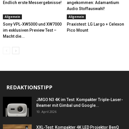
Endlich erste Messergebnisse!
angekommen: Adamantium
Audio Stoffauswahl!
Allgemein
Allgemein
Sony VPL-XW5000 und XW7000
Praxistest: LG Largo + Celexon
im exklusiven Preview Test –
Pico Mount
Macht die...
REDAKTIONSTIPP
JMGO N3 4K im Test: Kompakter Triple-Laser-
Beamer mit Gimbal und Google...
10. April 2026
XXL-Test: Kompakter 4K LED Projektor BenQ