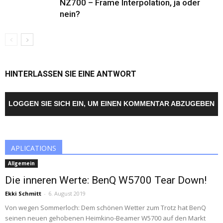
NZ700 – Frame Interpolation, ja oder
nein?
HINTERLASSEN SIE EINE ANTWORT
LOGGEN SIE SICH EIN, UM EINEN KOMMENTAR ABZUGEBEN
APLICATIONS
Allgemein
Die inneren Werte: BenQ W5700 Tear Down!
Ekki Schmitt
-
6. August 2019
Von wegen Sommerloch: Dem schönen Wetter zum Trotz hat BenQ
seinen neuen gehobenen Heimkino-Beamer W5700 auf den Markt