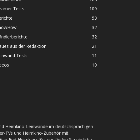
eamer Tests
109
richte
53
nowHow
32
ndlerberichte
32
eues aus der Redaktion
21
einwand Tests
11
ideos
10
und Heimkino-Leinwände im deutschsprachigen
ser-TVs und Heimkino-Zubehör mit
gh-End-Heimkino: Bei uns finden Sie ehrliche