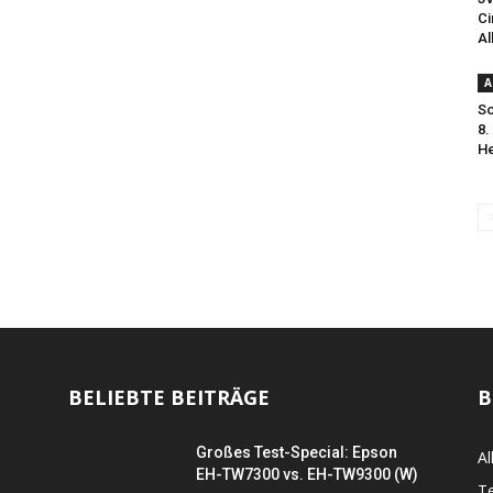
Ci
Al
A
So
8.
He
BELIEBTE BEITRÄGE
B
Großes Test-Special: Epson
Al
EH-TW7300 vs. EH-TW9300 (W)
Te