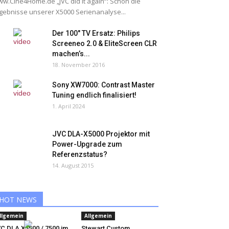
w.Cine4Home.de „JVC did it again“: Schon die
gebnisse unserer X5000 Serienanalyse...
Der 100″ TV Ersatz: Philips
Screeneo 2.0 & EliteScreen CLR
machen’s...
18. November 2016
Sony XW7000: Contrast Master
Tuning endlich finalisiert!
1. April 2024
JVC DLA-X5000 Projektor mit
Power-Upgrade zum
Referenzstatus?
14. August 2015
HOT NEWS
llgemein
Allgemein
C DLA X5500 / 7500 im
Stewart Custom