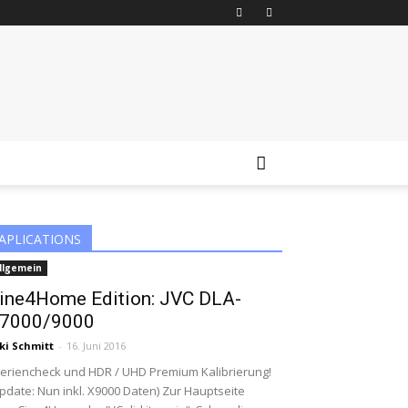
APLICATIONS
llgemein
ine4Home Edition: JVC DLA-
7000/9000
ki Schmitt
-
16. Juni 2016
riencheck und HDR / UHD Premium Kalibrierung!
pdate: Nun inkl. X9000 Daten) Zur Hauptseite