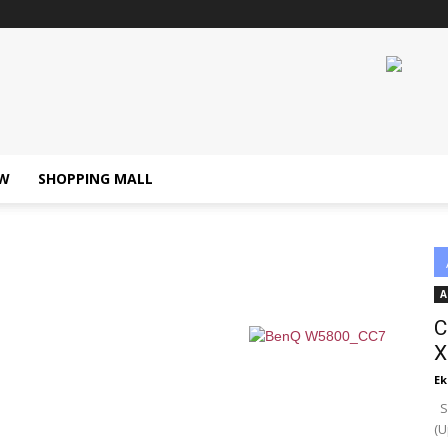
W
SHOPPING MALL
A
C
X
Ek
Se
(U