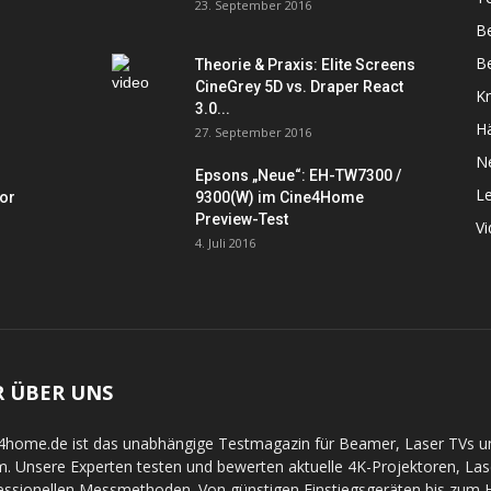
23. September 2016
B
Be
Theorie & Praxis: Elite Screens
CineGrey 5D vs. Draper React
K
3.0...
Hä
27. September 2016
N
Epsons „Neue“: EH-TW7300 /
L
tor
9300(W) im Cine4Home
Preview-Test
V
4. Juli 2016
R ÜBER UNS
4home.de ist das unabhängige Testmagazin für Beamer, Laser TVs 
. Unsere Experten testen und bewerten aktuelle 4K-Projektoren, La
essionellen Messmethoden. Von günstigen Einstiegsgeräten bis zum Hi