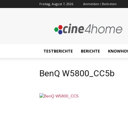
Freitag, August 7, 2026
Anmelden / Beitreten
Cine4home.de
TESTBERICHTE
BERICHTE
KNOWHO
BenQ W5800_CC5b