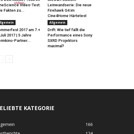
neScience Video-Test:
Leinwandserie: Die neue
le Fakten zu...
Firehawk G4 im
Cine4Home Härtetest
llgemein
Allgemein
mmerfest 2017 am 7.+
Drift: Wie tief fällt die
 Juli 2017 | 5 Jahre
Performance eines Sony
imkino-Partner...
SXRD Projektors
maximal?
ELIEBTE KATEGORIE
lgemein
166
stberichte
124