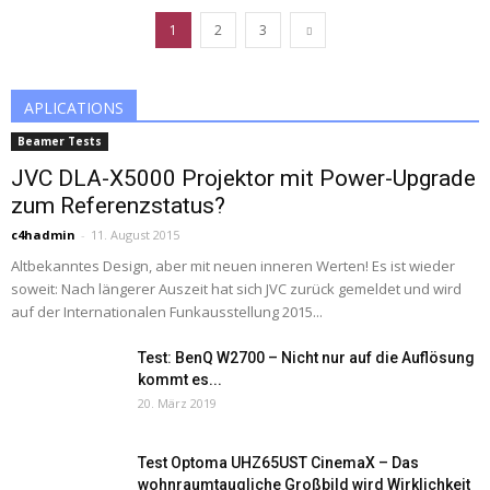
1
2
3
APLICATIONS
Beamer Tests
JVC DLA-X5000 Projektor mit Power-Upgrade
zum Referenzstatus?
c4hadmin
-
11. August 2015
Altbekanntes Design, aber mit neuen inneren Werten! Es ist wieder
soweit: Nach längerer Auszeit hat sich JVC zurück gemeldet und wird
auf der Internationalen Funkausstellung 2015...
Test: BenQ W2700 – Nicht nur auf die Auflösung
kommt es...
20. März 2019
Test Optoma UHZ65UST CinemaX – Das
wohnraumtaugliche Großbild wird Wirklichkeit