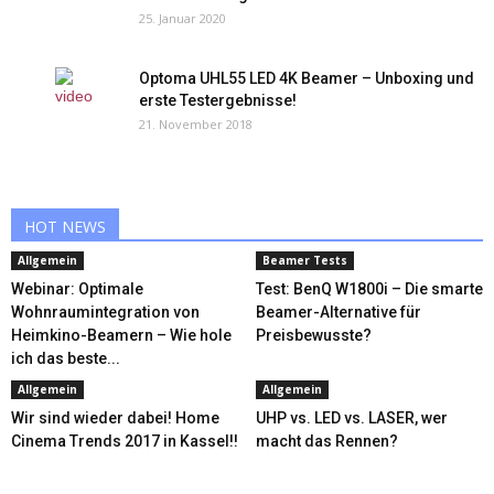
25. Januar 2020
Optoma UHL55 LED 4K Beamer – Unboxing und
erste Testergebnisse!
21. November 2018
HOT NEWS
Allgemein
Beamer Tests
Webinar: Optimale
Test: BenQ W1800i – Die smarte
Wohnraumintegration von
Beamer-Alternative für
Heimkino-Beamern – Wie hole
Preisbewusste?
ich das beste...
Allgemein
Allgemein
Wir sind wieder dabei! Home
UHP vs. LED vs. LASER, wer
Cinema Trends 2017 in Kassel!!
macht das Rennen?