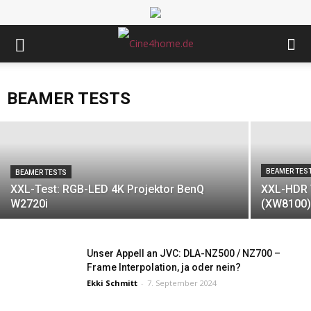
BEAMER TESTS
XXL-Test: Kompakter 4K LED Projektor
BenQ GP520
BEAMER TESTS
Ekki Schmitt
-
13. Dezember 2024
BEAMER TES
BEAMER TESTS
XXL-Test: RGB-LED 4K Projektor BenQ
XXL-HDR 
W2720i
(XW8100)
Unser Appell an JVC: DLA-NZ500 / NZ700 –
Frame Interpolation, ja oder nein?
Ekki Schmitt
-
7. September 2024