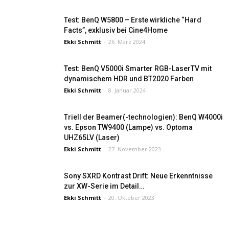
Test: BenQ W5800 – Erste wirkliche “Hard
Facts”, exklusiv bei Cine4Home
Ekki Schmitt
-
26. März 2024
Test: BenQ V5000i Smarter RGB-LaserTV mit
dynamischem HDR und BT2020 Farben
Ekki Schmitt
-
8. Januar 2024
Triell der Beamer(-technologien): BenQ W4000i
vs. Epson TW9400 (Lampe) vs. Optoma
UHZ65LV (Laser)
Ekki Schmitt
-
27. November 2023
Sony SXRD Kontrast Drift: Neue Erkenntnisse
zur XW-Serie im Detail…
Ekki Schmitt
-
20. Oktober 2023