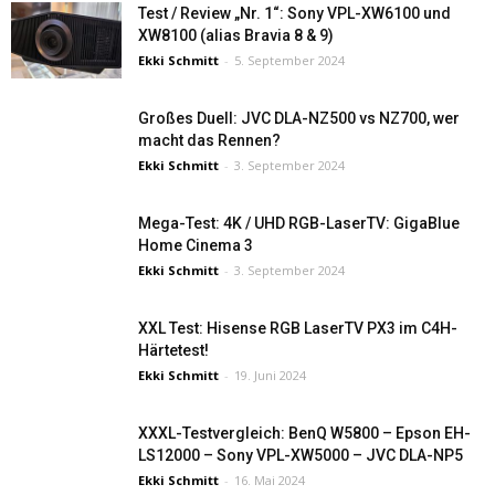
Test / Review „Nr. 1“: Sony VPL-XW6100 und
XW8100 (alias Bravia 8 & 9)
Ekki Schmitt
-
5. September 2024
Großes Duell: JVC DLA-NZ500 vs NZ700, wer
macht das Rennen?
Ekki Schmitt
-
3. September 2024
Mega-Test: 4K / UHD RGB-LaserTV: GigaBlue
Home Cinema 3
Ekki Schmitt
-
3. September 2024
XXL Test: Hisense RGB LaserTV PX3 im C4H-
Härtetest!
Ekki Schmitt
-
19. Juni 2024
XXXL-Testvergleich: BenQ W5800 – Epson EH-
LS12000 – Sony VPL-XW5000 – JVC DLA-NP5
Ekki Schmitt
-
16. Mai 2024