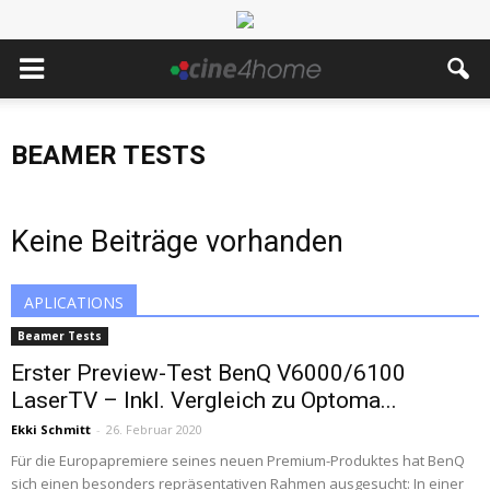
BEAMER TESTS
Keine Beiträge vorhanden
APLICATIONS
Beamer Tests
Erster Preview-Test BenQ V6000/6100
LaserTV – Inkl. Vergleich zu Optoma...
Ekki Schmitt
-
26. Februar 2020
Für die Europapremiere seines neuen Premium-Produktes hat BenQ
sich einen besonders repräsentativen Rahmen ausgesucht: In einer