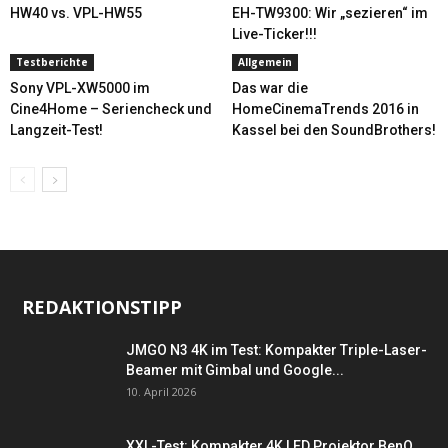
HW40 vs. VPL-HW55
EH-TW9300: Wir „sezieren“ im
Live-Ticker!!!
Testberichte
Allgemein
Sony VPL-XW5000 im
Das war die
Cine4Home – Seriencheck und
HomeCinemaTrends 2016 in
Langzeit-Test!
Kassel bei den SoundBrothers!
REDAKTIONSTIPP
JMGO N3 4K im Test: Kompakter Triple-Laser-
Beamer mit Gimbal und Google...
10. April 2026
XXL-Test: Kompakter 4K LED Projektor BenQ