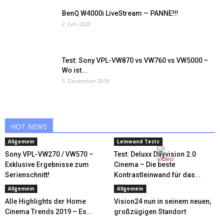
BenQ W4000i LiveStream — PANNE!!!
2. Juni 2023
Test: Sony VPL-VW870 vs VW760 vs VW5000 –
Wo ist...
5. Dezember 2018
HOT NEWS
Allgemein
Leinwand Tests
Sony VPL-VW270 / VW570 –
Test: Deluxx Dayvision 2.0
Exklusive Ergebnisse zum
Cinema – Die beste
Serienschnitt!
Kontrastleinwand für das...
Allgemein
Allgemein
Alle Highlights der Home
Vision24 nun in seinem neuen,
Cinema Trends 2019 – Es...
großzügigen Standort