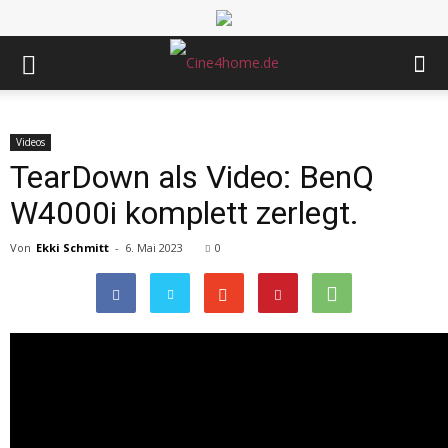
Videos
TearDown als Video: BenQ
W4000i komplett zerlegt.
Von
Ekki Schmitt
-
6. Mai 2023
0