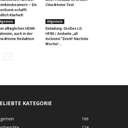
imkinobeamern – Ein
Cine4Home Test
erEvent schafft
dlich Klarheit!
llgemein
Allgemein
m alltäglichen HDMI-
Einladung: Großes LG
hnsinn, auch in der
HF80 / Andante „all
ne4Home Redaktion
inclusive“ Event! Nächste
Woche!...
ELIEBTE KATEGORIE
lgemein
166
stberichte
124