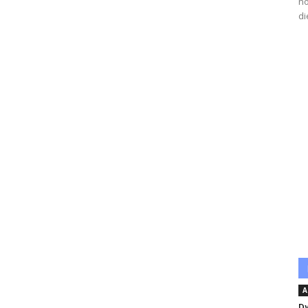
no
di
A
Dy