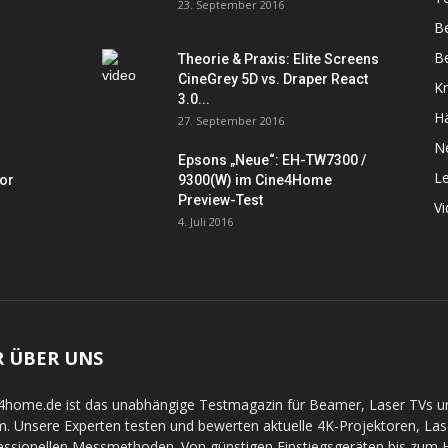
23. September 2016
B
Be
Theorie & Praxis: Elite Screens
CineGrey 5D vs. Draper React
K
3.0...
Hä
27. September 2016
N
Epsons „Neue“: EH-TW7300 /
L
tor
9300(W) im Cine4Home
Preview-Test
V
4. Juli 2016
R ÜBER UNS
4home.de ist das unabhängige Testmagazin für Beamer, Laser TVs 
. Unsere Experten testen und bewerten aktuelle 4K-Projektoren, La
essionellen Messmethoden. Von günstigen Einstiegsgeräten bis zum Hi