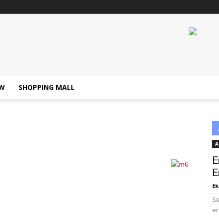
W
SHOPPING MALL
A
E
E
Ek
Se
en