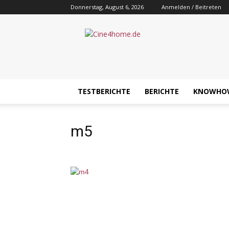
Donnerstag, August 6, 2026
Anmelden / Beitreten
Cine4home.de
TESTBERICHTE
BERICHTE
KNOWHO
m5