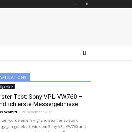
APLICATIONS
llgemein
rster Test: Sony VPL-VW760 –
ndlich erste Messergebnisse!
ki Schmitt
-
29. November 2017
lten wurde einem HighEnd Beamer so stark
tgegen gefiebert, wie dem Sony VPL-VW760 und