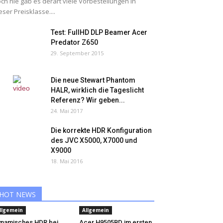
ch nie gab es derart viele Vorbestellungen in
eser Preisklasse....
Test: FullHD DLP Beamer Acer
Predator Z650
29. September 2015
Die neue Stewart Phantom
HALR, wirklich die Tageslicht
Referenz? Wir geben...
24. Mai 2017
Die korrekte HDR Konfiguration
des JVC X5000, X7000 und
X9000
18. Mai 2016
HOT NEWS
llgemein
Allgemein
namisches HDR bei
Acer H9505BD im ersten