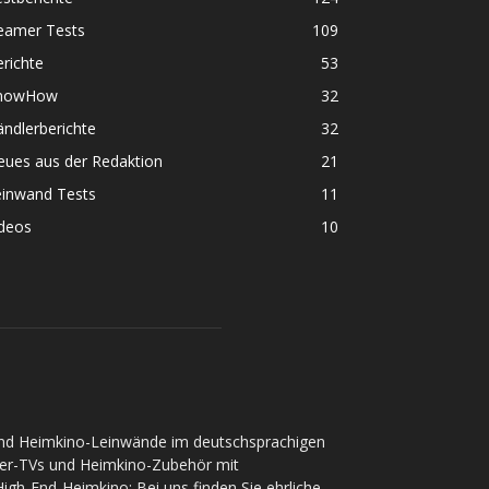
eamer Tests
109
richte
53
nowHow
32
ndlerberichte
32
eues aus der Redaktion
21
einwand Tests
11
ideos
10
und Heimkino-Leinwände im deutschsprachigen
ser-TVs und Heimkino-Zubehör mit
gh-End-Heimkino: Bei uns finden Sie ehrliche