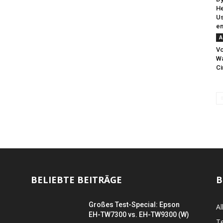
He
Us
en
A
Vo
Wa
Ci
BELIEBTE BEITRÄGE
B
Großes Test-Special: Epson
Al
EH-TW7300 vs. EH-TW9300 (W)
Te