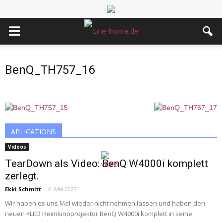
BenQ_TH757_16
APLICATIONS
Videos
TearDown als Video: BenQ W4000i komplett
zerlegt.
Ekki Schmitt
-
6. Mai 2023
Wir haben es uns Mal wieder nicht nehmen lassen und haben den
neuen 4LED Heimkinoprojektor BenQ W4000i komplett in seine