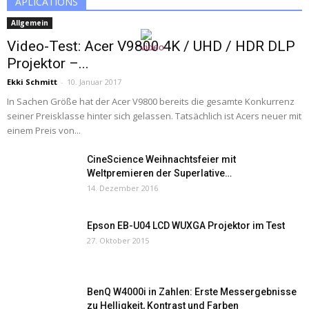
APLICATIONS
Allgemein
Video-Test: Acer V9800 4K / UHD / HDR DLP
Projektor –...
Ekki Schmitt
-
10. Januar 2017
In Sachen Größe hat der Acer V9800 bereits die gesamte Konkurrenz
seiner Preisklasse hinter sich gelassen. Tatsächlich ist Acers neuer mit
einem Preis von...
CineScience Weihnachtsfeier mit
Weltpremieren der Superlative…
14. Dezember 2016
Epson EB-U04 LCD WUXGA Projektor im Test
27. Oktober 2015
BenQ W4000i in Zahlen: Erste Messergebnisse
zu Helligkeit, Kontrast und Farben