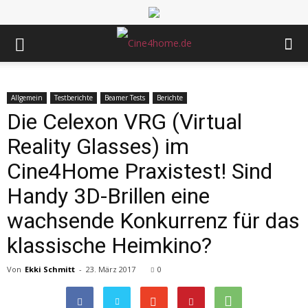
Allgemein
Testberichte
Beamer Tests
Berichte
Die Celexon VRG (Virtual
Reality Glasses) im
Cine4Home Praxistest! Sind
Handy 3D-Brillen eine
wachsende Konkurrenz für das
klassische Heimkino?
Von
Ekki Schmitt
-
23. März 2017
0