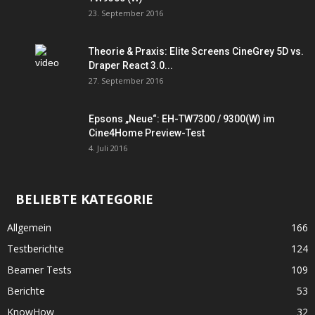
23. September 2016
Theorie & Praxis: Elite Screens CineGrey 5D vs.
Draper React 3.0...
27. September 2016
Epsons „Neue“: EH-TW7300 / 9300(W) im
Cine4Home Preview-Test
4. Juli 2016
BELIEBTE KATEGORIE
Allgemein
166
Testberichte
124
Beamer Tests
109
Berichte
53
KnowHow
32