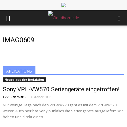
IMAG0609
APLICATIONS
Neues aus der Redaktion
Sony VPL-VW570 Seriengeräte eingetroffen!
Ekki Schmitt
-
5. Oktober 2018
Nur wenige Tage nach den VPL-VW270 geht es mit dem VPL-VW570
weiter. Auch hier hat Sony pünktlich die Seriengeräte ausgeliefert. Wir
haben uns direkt einen...