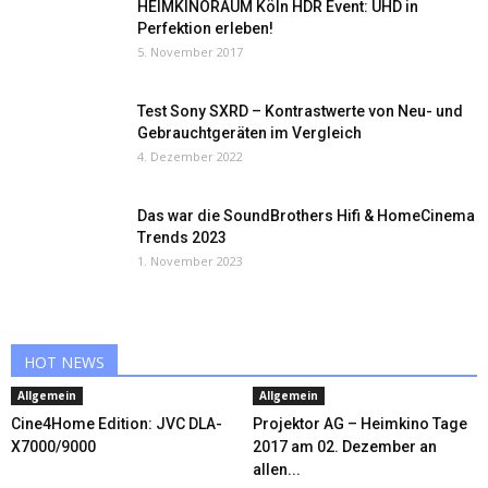
HEIMKINORAUM Köln HDR Event: UHD in
Perfektion erleben!
5. November 2017
Test Sony SXRD – Kontrastwerte von Neu- und
Gebrauchtgeräten im Vergleich
4. Dezember 2022
Das war die SoundBrothers Hifi & HomeCinema
Trends 2023
1. November 2023
HOT NEWS
Allgemein
Allgemein
Cine4Home Edition: JVC DLA-
Projektor AG – Heimkino Tage
X7000/9000
2017 am 02. Dezember an
allen...