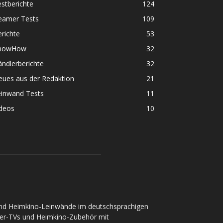
stberichte
124
eamer Tests
109
richte
53
nowHow
32
ndlerberichte
32
eues aus der Redaktion
21
einwand Tests
11
ideos
10
und Heimkino-Leinwände im deutschsprachigen
ser-TVs und Heimkino-Zubehör mit