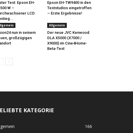
ster Test: Epson EH-
Epson EH-TW9400 in den
500 W –
Teststudios eingetroffen
urchwachsener LCD
– Erste Ergebnisse!
nstieg...
llgemein
Allgemein
sion24 nun in seinem
Der neue JVC Kenwood
uen, großzügigen
DLA X5000 (X7000 /
andort
X9000) im Cine4Home-
Beta-Test
ELIEBTE KATEGORIE
lgemein
166