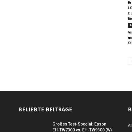
Er
LS
D
Ei
A
Vi
ne
St
BELIEBTE BEITRÄGE
B
Großes Test-Special: Epson
Al
EH-TW7300 vs. EH-TW9300 (W)