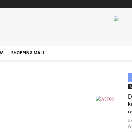
W
SHOPPING MALL
A
D
k
Ek
UH
Wi