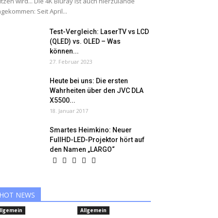
tzen wird... Die 4K Bluray ist auch hierzulande
gekommen: Seit April...
Test-Vergleich: LaserTV vs LCD
(QLED) vs. OLED – Was
können...
27. Februar 2023
Heute bei uns: Die ersten
Wahrheiten über den JVC DLA
X5500...
18. Januar 2017
Smartes Heimkino: Neuer
FullHD-LED-Projektor hört auf
den Namen „LARGO“
HOT NEWS
llgemein
Allgemein