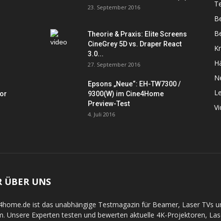
Te
23. September 2016
B
Be
Theorie & Praxis: Elite Screens
CineGrey 5D vs. Draper React
K
3.0...
Hä
27. September 2016
N
Epsons „Neue“: EH-TW7300 /
L
tor
9300(W) im Cine4Home
Preview-Test
V
4. Juli 2016
R ÜBER UNS
4home.de ist das unabhängige Testmagazin für Beamer, Laser TVs 
. Unsere Experten testen und bewerten aktuelle 4K-Projektoren, La