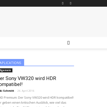
APLICATIONS
llgemein
er Sony VW320 wird HDR
ompatibel!
ki Schmitt
-
26. April 2016
D Premium: Der Sony VW320 wird HDR kompatibel!
r geben einen kritischen Ausblick, wie viel das