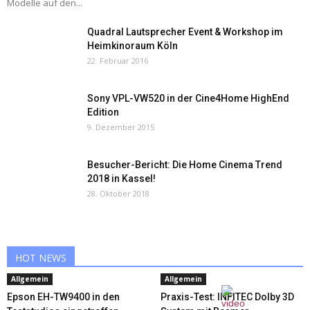
Modelle auf den...
Quadral Lautsprecher Event & Workshop im
Heimkinoraum Köln
22. Februar 2016
Sony VPL-VW520 in der Cine4Home HighEnd
Edition
9. Dezember 2015
Besucher-Bericht: Die Home Cinema Trend
2018 in Kassel!
28. Oktober 2018
HOT NEWS
Allgemein
Allgemein
Epson EH-TW9400 in den
Praxis-Test: INFITEC Dolby 3D