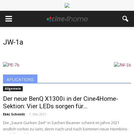
JW-1a
APLICATIONS
Allgemein
Der neue BenQ X1300i in der Cine4Home-
Sektion: Vier LEDs sorgen für...
Ekki Schmitt
-
7. Mai 2021
Die „Saure Gurken Zeit“ in Sachen Beamer scheint im Jahre 2021
endlich vorbei zu sein, denn nach und nach kommen neue Heimkino-