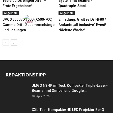
Teststudios eingetroffen –
System mit Beamer-
Erste Ergebnisse!
Quadruple-Stack!
Allgemein
Allgemein
JVC X5000 / X7000 (X500/700)
Einladung: Großes LG HF80 /
Gamma Drift: Zusammenhänge
Andante „all inclusive“ Event!
und Lösungen…
Nächste Woche!...
REDAKTIONSTIPP
JMGO N3 4K im Test: Kompakter Triple-Laser-
Beamer mit Gimbal und Google...
10. April 2026
XXL-Test: Kompakter 4K LED Projektor BenQ