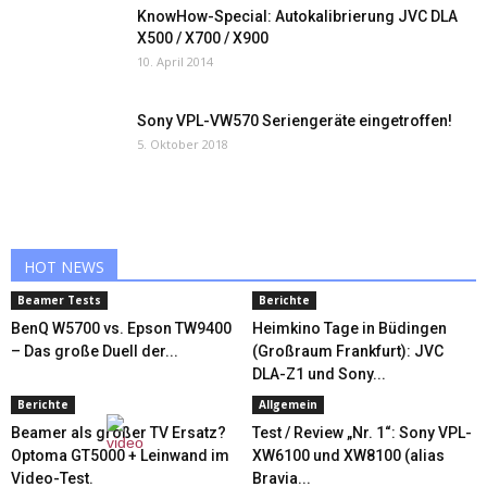
KnowHow-Special: Autokalibrierung JVC DLA
X500 / X700 / X900
10. April 2014
Sony VPL-VW570 Seriengeräte eingetroffen!
5. Oktober 2018
HOT NEWS
Beamer Tests
Berichte
BenQ W5700 vs. Epson TW9400
Heimkino Tage in Büdingen
– Das große Duell der...
(Großraum Frankfurt): JVC
DLA-Z1 und Sony...
Berichte
Allgemein
Beamer als großer TV Ersatz?
Test / Review „Nr. 1“: Sony VPL-
Optoma GT5000 + Leinwand im
XW6100 und XW8100 (alias
Video-Test.
Bravia...