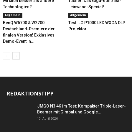
wirklich besser als andere
Tücher: Das Giga-Kontrast-
Technologien?
Leinwand-Special!
Allgemein
Allgemein
BenQ W5700 & W2700
Test: LG P1000 LED WXGA DLP
Deutschland-Premiere der
Projektor
finalen Version! Exklusives
Demo-Event in...
REDAKTIONSTIPP
JMGO N3 4K im Test: Kompakter Triple-Laser-
Beamer mit Gimbal und Google...
10. April 2026