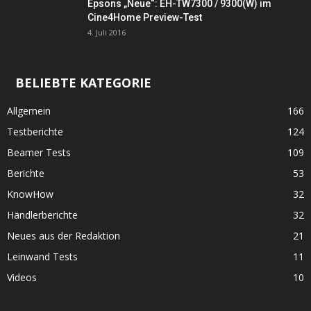
Epsons „Neue“: EH-TW7300 / 9300(W) im
Cine4Home Preview-Test
4. Juli 2016
BELIEBTE KATEGORIE
Allgemein
166
Testberichte
124
Beamer Tests
109
Berichte
53
KnowHow
32
Händlerberichte
32
Neues aus der Redaktion
21
Leinwand Tests
11
Videos
10