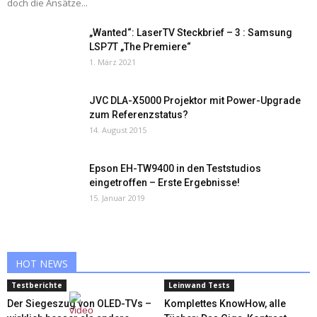
doch die Ansätze...
„Wanted“: LaserTV Steckbrief – 3 : Samsung
LSP7T „The Premiere“
1. März 2021
JVC DLA-X5000 Projektor mit Power-Upgrade
zum Referenzstatus?
14. August 2015
Epson EH-TW9400 in den Teststudios
eingetroffen – Erste Ergebnisse!
15. Januar 2019
HOT NEWS
Testberichte
Leinwand Tests
Der Siegeszug von OLED-TVs –
Komplettes KnowHow, alle