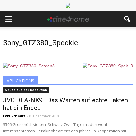
Sony_GTZ380_Speckle
APLICATIONS
Neues aus der Redaktion
JVC DLA-NX9 : Das Warten auf echte Fakten
hat ein Ende…
Ekki Schmitt
-
8. Dezember 2018
3506 Grosshöchstetten, Schweiz Zwei Tage mit den wohl
interessantesten Heimkinobeamern des Jahres: In Kooperation mit