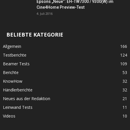
Epsons „Neue“: EH-TW7300 / 9300(W) im
Cine4Home Preview-Test
4. Juli 2016
BELIEBTE KATEGORIE
Allgemein
166
Testberichte
124
Beamer Tests
109
Berichte
53
KnowHow
32
Händlerberichte
32
Neues aus der Redaktion
21
Leinwand Tests
11
Videos
10