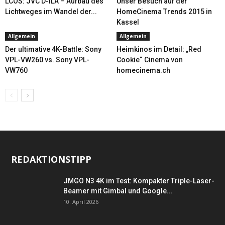
LCOS: JVC D-ILA – Aufbau des
Unser Besuch auf der
Lichtweges im Wandel der...
HomeCinema Trends 2015 in
Kassel
Allgemein
Allgemein
Der ultimative 4K-Battle: Sony
Heimkinos im Detail: „Red
VPL-VW260 vs. Sony VPL-
Cookie“ Cinema von
VW760
homecinema.ch
REDAKTIONSTIPP
JMGO N3 4K im Test: Kompakter Triple-Laser-
Beamer mit Gimbal und Google...
10. April 2026