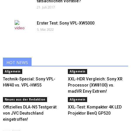
tatsächlichen Vorteile?
21. Juli 2017
Erster Test: Sony VPL-XW5000
5. Mai 2022
HOT NEWS
Allgemein
Allgemein
Technik-Special: Sony VPL-
XXL-HDR Vergleich: Sony XR
HW40 vs. VPL-HW55
Processor (XW8100) vs.
madVR Envy Extrem!
Neues aus der Redaktion
Allgemein
Offizielles DLA-N5 Testgerät
XXL-Test: Kompakter 4K LED
von JVC Deutschland
Projektor BenQ GP520
eingetroffen!