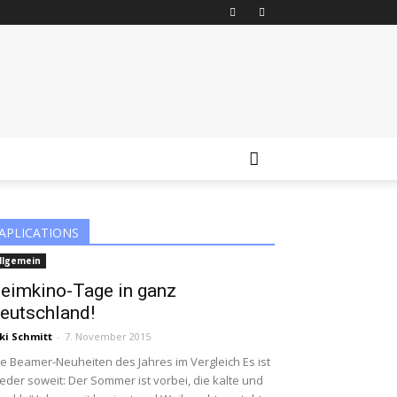
APLICATIONS
llgemein
eimkino-Tage in ganz
eutschland!
ki Schmitt
-
7. November 2015
le Beamer-Neuheiten des Jahres im Vergleich Es ist
eder soweit: Der Sommer ist vorbei, die kalte und