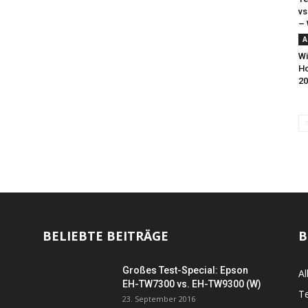
vs
– 
A
Wi
H
20
BELIEBTE BEITRÄGE
B
Großes Test-Special: Epson
Al
EH-TW7300 vs. EH-TW9300 (W)
Te
23. September 2016