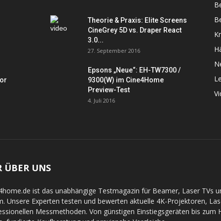
B
Be
Theorie & Praxis: Elite Screens
CineGrey 5D vs. Draper React
K
3.0...
Hä
27. September 2016
N
Epsons „Neue“: EH-TW7300 /
L
tor
9300(W) im Cine4Home
Preview-Test
V
4. Juli 2016
R ÜBER UNS
4home.de ist das unabhängige Testmagazin für Beamer, Laser TVs 
. Unsere Experten testen und bewerten aktuelle 4K-Projektoren, La
essionellen Messmethoden. Von günstigen Einstiegsgeräten bis zum Hi