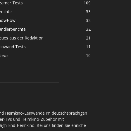
eamer Tests
109
richte
53
nowHow
32
ndlerberichte
32
eues aus der Redaktion
21
einwand Tests
11
ideos
10
und Heimkino-Leinwände im deutschsprachigen
ser-TVs und Heimkino-Zubehör mit
gh-End-Heimkino: Bei uns finden Sie ehrliche