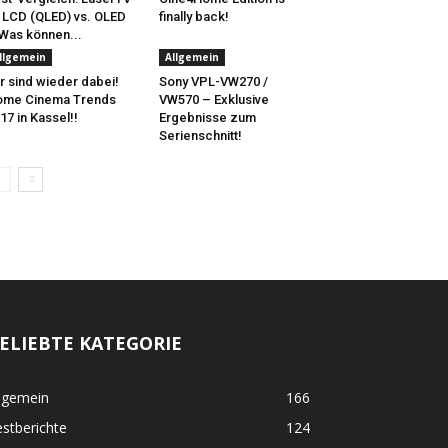
 LCD (QLED) vs. OLED
finally back!
Was können...
llgemein
Allgemein
r sind wieder dabei!
Sony VPL-VW270 /
ome Cinema Trends
VW570 – Exklusive
17 in Kassel!!
Ergebnisse zum
Serienschnitt!
ELIEBTE KATEGORIE
lgemein
166
stberichte
124