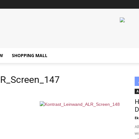
W
SHOPPING MALL
LR_Screen_147
A
H
D
Ek
Al
wi