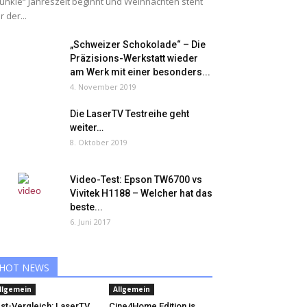
unkle“ Jahreszeit beginnt und Weihnachten steht
r der...
„Schweizer Schokolade“ – Die
Präzisions-Werkstatt wieder
am Werk mit einer besonders...
4. November 2019
Die LaserTV Testreihe geht
weiter…
8. Oktober 2019
Video-Test: Epson TW6700 vs
Vivitek H1188 – Welcher hat das
beste...
6. Juni 2017
HOT NEWS
llgemein
Allgemein
st-Vergleich: LaserTV
Cine4Home Edition is