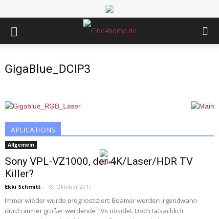
GigaBlue_DCIP3
APLICATIONS
Allgemein
Sony VPL-VZ1000, der 4K/Laser/HDR TV
Killer?
Ekki Schmitt
-
18. Oktober 2017
Immer wieder wurde prognostiziert: Beamer werden irgendwann
durch immer größer werdende TVs obsolet. Doch tatsächlich