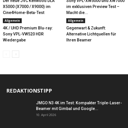
Der neue JVC Kenwood DLA
Sony VPL-XW5000 und XW7000
X5000 (X7000 / X9000) im
im exklusiven Preview Test –
Cine4Home-Beta-Test
Macht die...
Allgemein
Allgemein
4K / UHD Premium Blu-ray:
Gegenwart & Zukunft:
Sony VPL-VW520 HDR
Alternative Lichtquellen für
Wiedergabe
Ihren Beamer
REDAKTIONSTIPP
JMGO N3 4K im Test: Kompakter Triple-Laser-
Beamer mit Gimbal und Google...
10. April 2026