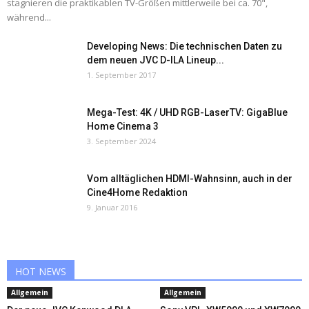
stagnieren die praktikablen TV-Größen mittlerweile bei ca. 70",
während...
Developing News: Die technischen Daten zu
dem neuen JVC D-ILA Lineup...
1. September 2017
Mega-Test: 4K / UHD RGB-LaserTV: GigaBlue
Home Cinema 3
3. September 2024
Vom alltäglichen HDMI-Wahnsinn, auch in der
Cine4Home Redaktion
9. Januar 2016
HOT NEWS
Allgemein
Allgemein