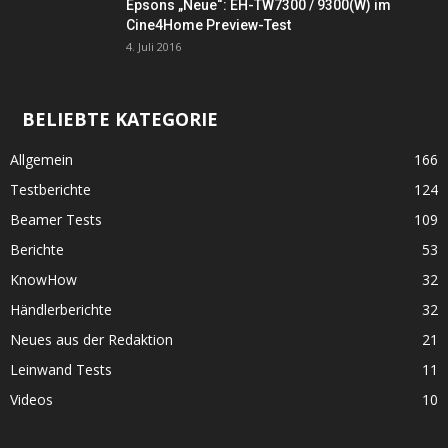
Epsons „Neue“: EH-TW7300 / 9300(W) im
Cine4Home Preview-Test
4. Juli 2016
BELIEBTE KATEGORIE
Allgemein
166
Testberichte
124
Beamer Tests
109
Berichte
53
KnowHow
32
Händlerberichte
32
Neues aus der Redaktion
21
Leinwand Tests
11
Videos
10