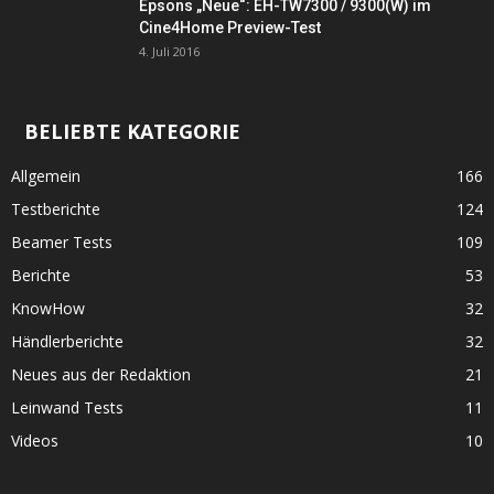
Epsons „Neue“: EH-TW7300 / 9300(W) im
Cine4Home Preview-Test
4. Juli 2016
BELIEBTE KATEGORIE
Allgemein
166
Testberichte
124
Beamer Tests
109
Berichte
53
KnowHow
32
Händlerberichte
32
Neues aus der Redaktion
21
Leinwand Tests
11
Videos
10