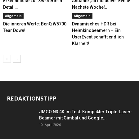
Erkenntnisse zur XW-Serie im
Andante „all inclusive“ Event!
Detail…
Nächste Woche!...
Allgemein
Allgemein
Die inneren Werte: BenQ W5700
Dynamisches HDR bei
Tear Down!
Heimkinobeamern – Ein
UserEvent schafft endlich
Klarheit!
REDAKTIONSTIPP
JMGO N3 4K im Test: Kompakter Triple-Laser-
Beamer mit Gimbal und Google...
10. April 2026