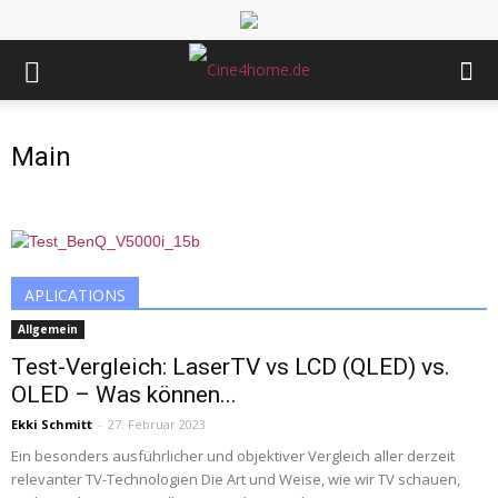
Main
APLICATIONS
Allgemein
Test-Vergleich: LaserTV vs LCD (QLED) vs.
OLED – Was können...
Ekki Schmitt
-
27. Februar 2023
Ein besonders ausführlicher und objektiver Vergleich aller derzeit
relevanter TV-Technologien Die Art und Weise, wie wir TV schauen,