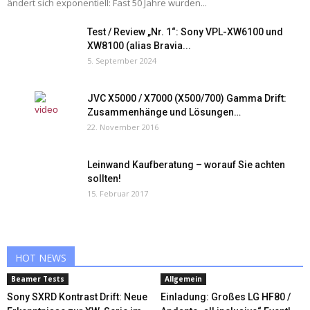
ändert sich exponentiell: Fast 50 Jahre wurden...
Test / Review „Nr. 1“: Sony VPL-XW6100 und
XW8100 (alias Bravia...
5. September 2024
JVC X5000 / X7000 (X500/700) Gamma Drift:
Zusammenhänge und Lösungen…
22. November 2016
Leinwand Kaufberatung – worauf Sie achten
sollten!
15. Februar 2017
HOT NEWS
Beamer Tests
Allgemein
Sony SXRD Kontrast Drift: Neue
Einladung: Großes LG HF80 /