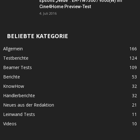
Epsons „Neue“: EH-TW7300 / 9300(W) im
Cine4Home Preview-Test
4. Juli 2016
BELIEBTE KATEGORIE
Allgemein
166
Testberichte
124
Beamer Tests
109
Berichte
53
KnowHow
32
Händlerberichte
32
Neues aus der Redaktion
21
Leinwand Tests
11
Videos
10