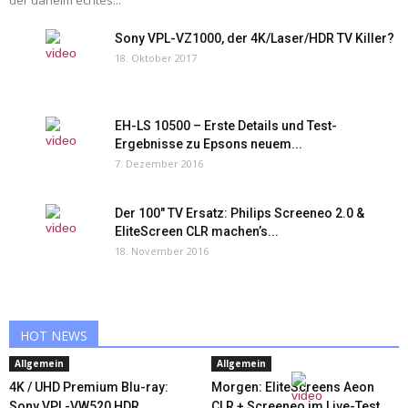
der daheim echtes...
Sony VPL-VZ1000, der 4K/Laser/HDR TV Killer?
18. Oktober 2017
EH-LS 10500 – Erste Details und Test-
Ergebnisse zu Epsons neuem...
7. Dezember 2016
Der 100″ TV Ersatz: Philips Screeneo 2.0 &
EliteScreen CLR machen’s...
18. November 2016
HOT NEWS
Allgemein
Allgemein
4K / UHD Premium Blu-ray:
Morgen: EliteScreens Aeon
Sony VPL-VW520 HDR
CLR + Screeneo im Live-Test,