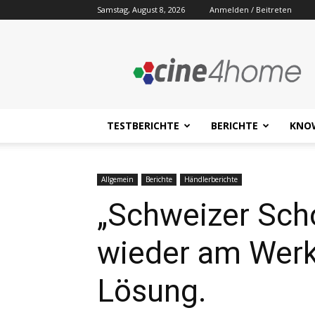
Samstag, August 8, 2026
Anmelden / Beitreten
Cine4home.de
TESTBERICHTE
BERICHTE
KNO
Allgemein
Berichte
Händlerberichte
„Schweizer Scho
wieder am Werk 
Lösung.