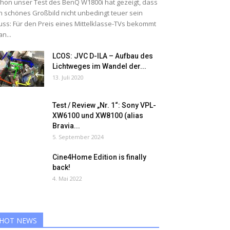
hon unser Test des BenQ W1800i hat gezeigt, dass
n schönes Großbild nicht unbedingt teuer sein
ss: Für den Preis eines Mittelklasse-TVs bekommt
n...
LCOS: JVC D-ILA – Aufbau des
Lichtweges im Wandel der...
13. Juli 2020
Test / Review „Nr. 1“: Sony VPL-
XW6100 und XW8100 (alias
Bravia...
5. September 2024
Cine4Home Edition is finally
back!
4. Mai 2022
HOT NEWS