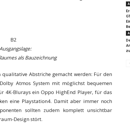
A
Er
GT
Ei
Be
A
De
An
 Ausgangslage:
zu
Raumes als Bauzeichnung
n qualitative Abstriche gemacht werden: Für den
es Dolby Atmos System mit möglichst bequemen
ür 4K-Blurays ein Oppo HighEnd Player, für das
en eine Playstation4. Damit aber immer noch
ponenten sollten zudem komplett unsichtbar
raum-Design stört.