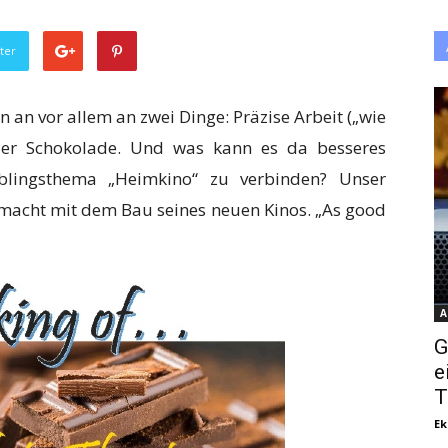
ter
 an vor allem an zwei Dinge: Präzise Arbeit („wie
zer Schokolade. Und was kann es da besseres
blingsthema „Heimkino“ zu verbinden? Unser
emacht mit dem Bau seines neuen Kinos. „As good
A
G
e
T
Ek