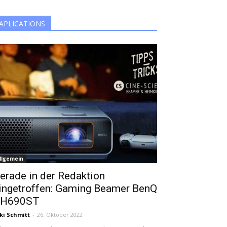
APLICATIONS
llgemein
erade in der Redaktion
ingetroffen: Gaming Beamer BenQ
H690ST
ki Schmitt
-
26. Oktober 2022