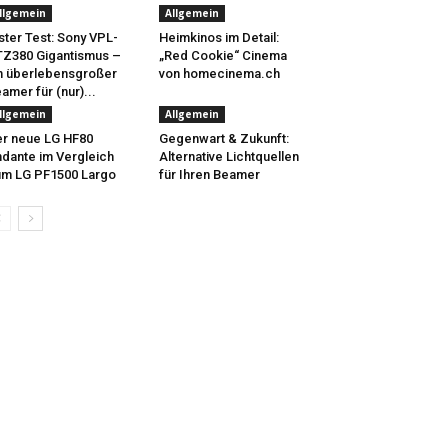
llgemein
Allgemein
ster Test: Sony VPL-
Heimkinos im Detail:
Z380 Gigantismus –
„Red Cookie“ Cinema
n überlebensgroßer
von homecinema.ch
amer für (nur)...
llgemein
Allgemein
r neue LG HF80
Gegenwart & Zukunft:
dante im Vergleich
Alternative Lichtquellen
m LG PF1500 Largo
für Ihren Beamer