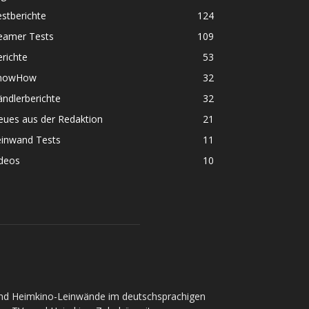
stberichte
124
eamer Tests
109
richte
53
nowHow
32
ndlerberichte
32
eues aus der Redaktion
21
einwand Tests
11
ideos
10
und Heimkino-Leinwände im deutschsprachigen