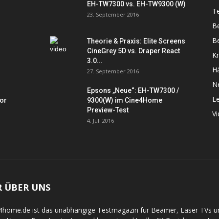
EH-TW7300 vs. EH-TW9300 (W)
Te
23. September 2016
B
Be
Theorie & Praxis: Elite Screens
CineGrey 5D vs. Draper React
K
3.0...
Hä
27. September 2016
N
Epsons „Neue“: EH-TW7300 /
L
tor
9300(W) im Cine4Home
Preview-Test
V
4. Juli 2016
R ÜBER UNS
4home.de ist das unabhängige Testmagazin für Beamer, Laser TVs 