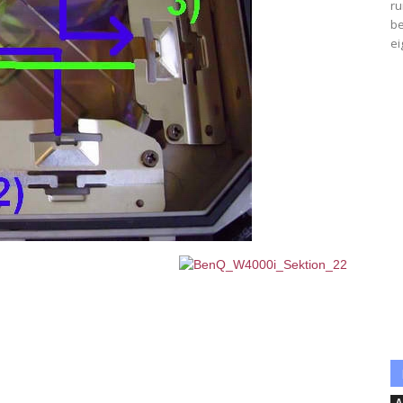
ru
be
ei
A