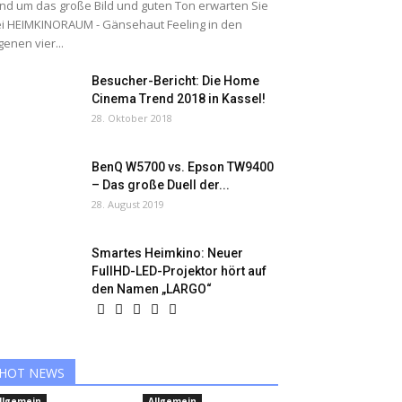
nd um das große Bild und guten Ton erwarten Sie
i HEIMKINORAUM - Gänsehaut Feeling in den
genen vier...
Besucher-Bericht: Die Home
Cinema Trend 2018 in Kassel!
28. Oktober 2018
BenQ W5700 vs. Epson TW9400
– Das große Duell der...
28. August 2019
Smartes Heimkino: Neuer
FullHD-LED-Projektor hört auf
den Namen „LARGO“
HOT NEWS
llgemein
Allgemein