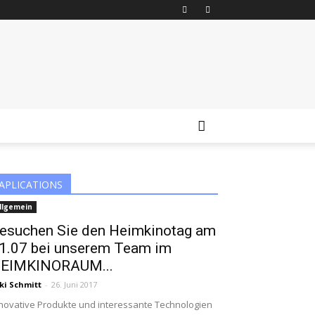
APLICATIONS
llgemein
esuchen Sie den Heimkinotag am
1.07 bei unserem Team im
EIMKINORAUM...
ki Schmitt
-
26. Juni 2017
novative Produkte und interessante Technologien