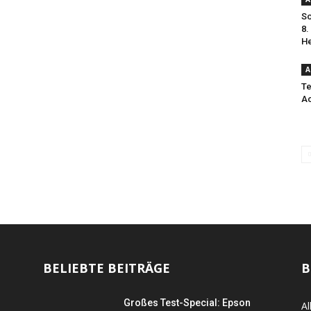
So
8.
He
A
Te
Ac
BELIEBTE BEITRÄGE
B
Großes Test-Special: Epson
Al