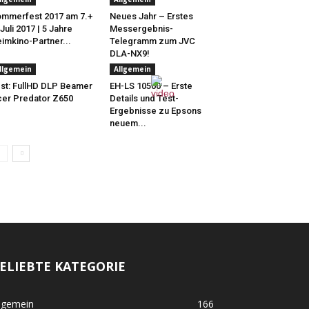
mmerfest 2017 am 7.+
Neues Jahr – Erstes
 Juli 2017 | 5 Jahre
Messergebnis-
imkino-Partner...
Telegramm zum JVC
DLA-NX9!
llgemein
Allgemein
st: FullHD DLP Beamer
EH-LS 10500 – Erste
er Predator Z650
Details und Test-
Ergebnisse zu Epsons
neuem...
ELIEBTE KATEGORIE
lgemein
166