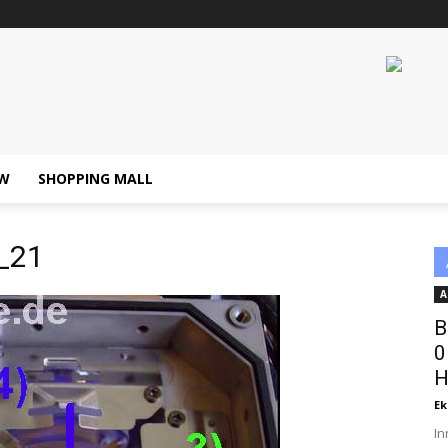
W
SHOPPING MALL
_21
A
B
0
H
Ek
In