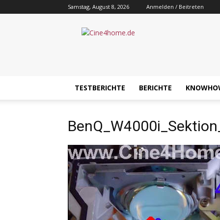
Samstag, August 8, 2026
Anmelden / Beitreten
Cine4home.de
TESTBERICHTE
BERICHTE
KNOWHO
BenQ_W4000i_Sektion