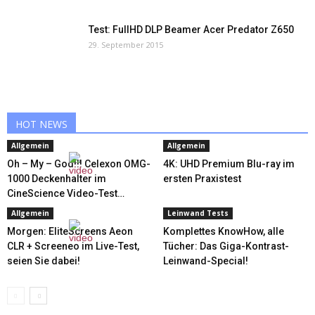
Test: FullHD DLP Beamer Acer Predator Z650
29. September 2015
HOT NEWS
Allgemein
Allgemein
Oh – My – God!!! Celexon OMG-
4K: UHD Premium Blu-ray im
1000 Deckenhalter im
ersten Praxistest
CineScience Video-Test…
Allgemein
Leinwand Tests
Morgen: EliteScreens Aeon
Komplettes KnowHow, alle
CLR + Screeneo im Live-Test,
Tücher: Das Giga-Kontrast-
seien Sie dabei!
Leinwand-Special!