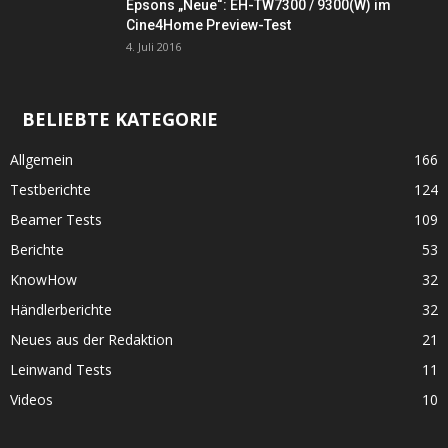
Epsons „Neue“: EH-TW7300 / 9300(W) im
Cine4Home Preview-Test
4. Juli 2016
BELIEBTE KATEGORIE
Allgemein
166
Testberichte
124
Beamer Tests
109
Berichte
53
KnowHow
32
Händlerberichte
32
Neues aus der Redaktion
21
Leinwand Tests
11
Videos
10