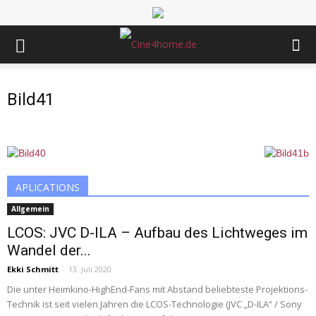
Bild41
APLICATIONS
Allgemein
LCOS: JVC D-ILA – Aufbau des Lichtweges im
Wandel der...
Ekki Schmitt
-
13. Juli 2020
Die unter Heimkino-HighEnd-Fans mit Abstand beliebteste Projektions-
Technik ist seit vielen Jahren die LCOS-Technologie (JVC „D-ILA“ / Sony