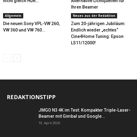
nicht gleich HDR…
Alternative Lichtquellen für
Ihren Beamer
Allgemein
Neues aus der Redaktion
Die neuen Sony VPL-VW 260,
Zum 20-jährigen Jubiläum:
VW 360 und VW 760...
Endlich wieder „echtes“
Cine4Home Tuning: Epson
LS11/12000!
REDAKTIONSTIPP
JMGO N3 4K im Test: Kompakter Triple-Laser-
Beamer mit Gimbal und Google...
10. April 2026