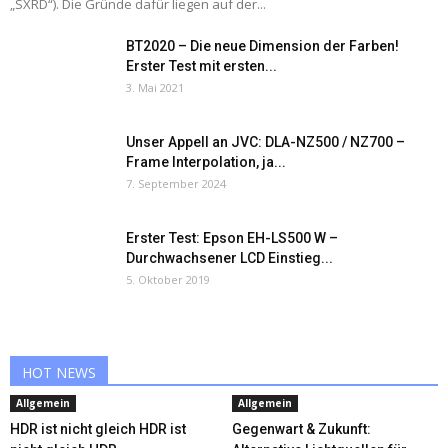
„SXRD“). Die Gründe dafür liegen auf der...
BT2020 – Die neue Dimension der Farben!
Erster Test mit ersten...
3. Mai 2021
Unser Appell an JVC: DLA-NZ500 / NZ700 –
Frame Interpolation, ja...
7. September 2024
Erster Test: Epson EH-LS500 W –
Durchwachsener LCD Einstieg...
5. Oktober 2019
HOT NEWS
Allgemein
Allgemein
HDR ist nicht gleich HDR ist
Gegenwart & Zukunft: