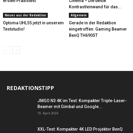
ersten Praxistest
Cinema – Die beste
Kontrastleinwand für das...
Neues aus der Redaktion
Allgemein
Optoma UHL55 jetzt in unserem
Gerade in der Redaktion
Teststudio!
eingetroffen: Gaming Beamer
BenQ TH690ST
REDAKTIONSTIPP
JMGO N3 4K im Test: Kompakter Triple-Laser-
Beamer mit Gimbal und Google...
10. April 2026
XXL-Test: Kompakter 4K LED Projektor BenQ