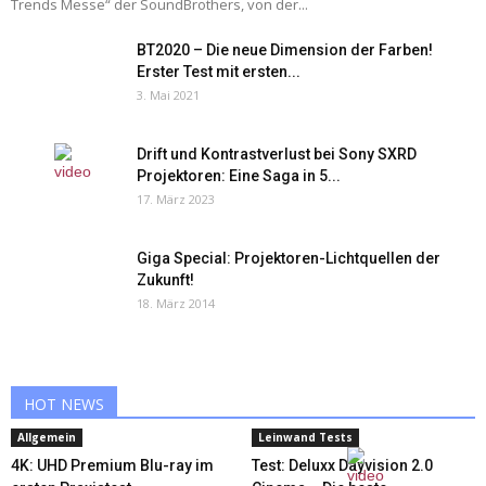
Trends Messe“ der SoundBrothers, von der...
BT2020 – Die neue Dimension der Farben!
Erster Test mit ersten...
3. Mai 2021
Drift und Kontrastverlust bei Sony SXRD
Projektoren: Eine Saga in 5...
17. März 2023
Giga Special: Projektoren-Lichtquellen der
Zukunft!
18. März 2014
HOT NEWS
Allgemein
Leinwand Tests
4K: UHD Premium Blu-ray im
Test: Deluxx Dayvision 2.0