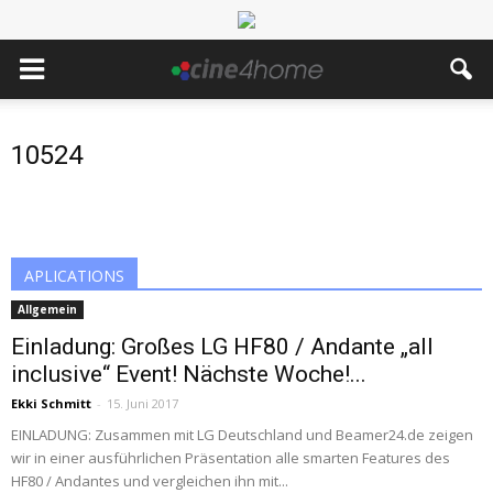
10524
APLICATIONS
Allgemein
Einladung: Großes LG HF80 / Andante „all
inclusive“ Event! Nächste Woche!...
Ekki Schmitt
-
15. Juni 2017
EINLADUNG: Zusammen mit LG Deutschland und Beamer24.de zeigen
wir in einer ausführlichen Präsentation alle smarten Features des
HF80 / Andantes und vergleichen ihn mit...