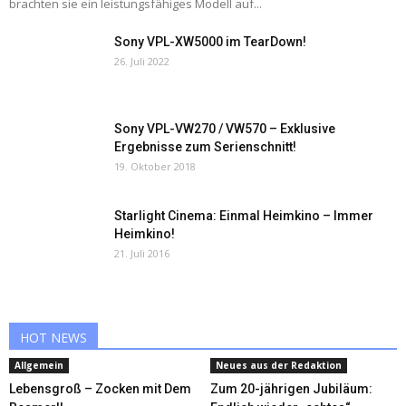
brachten sie ein leistungsfähiges Modell auf...
Sony VPL-XW5000 im TearDown!
26. Juli 2022
Sony VPL-VW270 / VW570 – Exklusive
Ergebnisse zum Serienschnitt!
19. Oktober 2018
Starlight Cinema: Einmal Heimkino – Immer
Heimkino!
21. Juli 2016
HOT NEWS
Allgemein
Neues aus der Redaktion
Lebensgroß – Zocken mit Dem
Zum 20-jährigen Jubiläum: