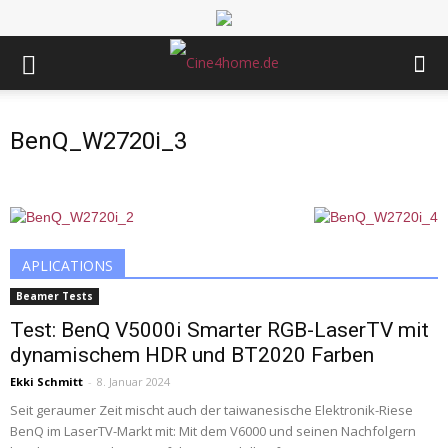
BenQ_W2720i_3
APLICATIONS
Beamer Tests
Test: BenQ V5000i Smarter RGB-LaserTV mit
dynamischem HDR und BT2020 Farben
Ekki Schmitt
-
8. Januar 2024
Seit geraumer Zeit mischt auch der taiwanesische Elektronik-Riese
BenQ im LaserTV-Markt mit: Mit dem V6000 und seinen Nachfolgern