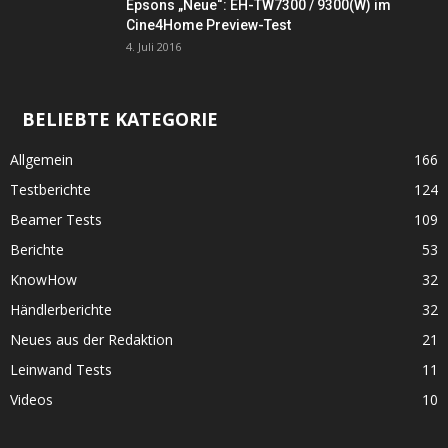
Epsons „Neue“: EH-TW7300 / 9300(W) im
Cine4Home Preview-Test
4. Juli 2016
BELIEBTE KATEGORIE
Allgemein
166
Testberichte
124
Beamer Tests
109
Berichte
53
KnowHow
32
Händlerberichte
32
Neues aus der Redaktion
21
Leinwand Tests
11
Videos
10