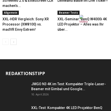
Screeneo 2.0 & EliteScreen CLR
Leinwand Battle im Live Ticker!!
machen’s...
Allgemein
Beamer Tests
XXL-HDR Vergleich: Sony XR
XXL-Seminar: BenQ W4000i 4K
Processor (XW8100) vs.
LED Projektor – Alles was Ihr
madVR Envy Extrem!
über...
REDAKTIONSTIPP
JMGO N3 4K im Test: Kompakter Triple-Laser-
Beamer mit Gimbal und Google...
10. April 2026
XXL-Test: Kompakter 4K LED Projektor BenQ