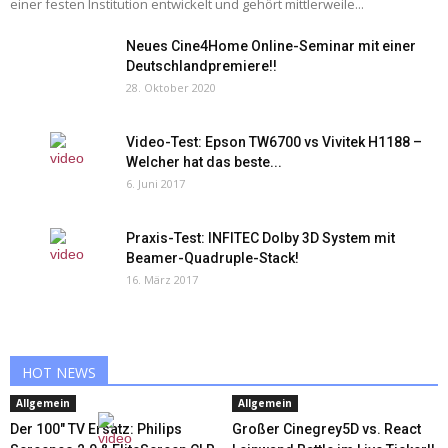
einer festen Institution entwickelt und gehört mittlerweile...
Neues Cine4Home Online-Seminar mit einer
Deutschlandpremiere!!
28. Oktober 2020
Video-Test: Epson TW6700 vs Vivitek H1188 –
Welcher hat das beste...
6. Juni 2017
Praxis-Test: INFITEC Dolby 3D System mit
Beamer-Quadruple-Stack!
16. März 2017
HOT NEWS
Allgemein
Allgemein
Der 100″ TV Ersatz: Philips
Großer Cinegrey5D vs. React