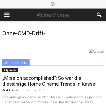
Ohne-CMD-Drift-
APLICATIONS
Allgemein
„Mission accomplished“: So war die
diesjährige Home Cinema Trends in Kassel
Ekki Schmitt
-
11. Oktober 2017
Eine außergewöhnliche Heimkino Messe für jedermann! Die jährliche
Hausmesse der SoundBrothers Kassel hat sich über die Jahre zu