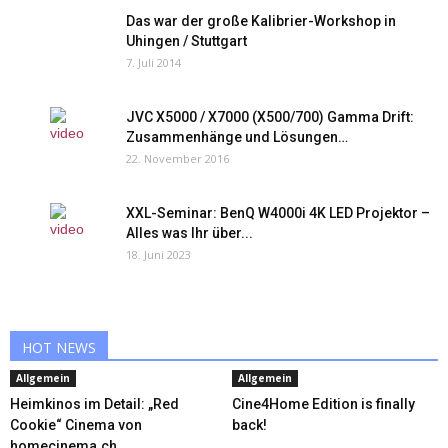
Das war der große Kalibrier-Workshop in
Uhingen / Stuttgart
7. Juli 2014
JVC X5000 / X7000 (X500/700) Gamma Drift:
Zusammenhänge und Lösungen…
22. November 2016
XXL-Seminar: BenQ W4000i 4K LED Projektor –
Alles was Ihr über...
18. Juni 2023
HOT NEWS
Allgemein
Allgemein
Heimkinos im Detail: „Red
Cine4Home Edition is finally
Cookie“ Cinema von
back!
homecinema.ch