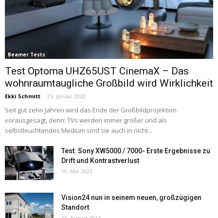
Beamer Tests
Test Optoma UHZ65UST CinemaX – Das
wohnraumtaugliche Großbild wird Wirklichkeit
Ekki Schmitt
-
25. Januar 2020
Seit gut zehn Jahren wird das Ende der Großbildprojektion
vorausgesagt, denn: TVs werden immer größer und als
selbstleuchtendes Medium sind sie auch in nicht...
Test: Sony XW5000 / 7000- Erste Ergebnisse zu
Drift und Kontrastverlust
10. Mai 2023
Vision24 nun in seinem neuen, großzügigen
Standort
16. August 2014