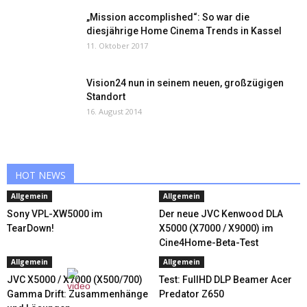
„Mission accomplished“: So war die
diesjährige Home Cinema Trends in Kassel
11. Oktober 2017
Vision24 nun in seinem neuen, großzügigen
Standort
16. August 2014
HOT NEWS
Allgemein
Allgemein
Sony VPL-XW5000 im
Der neue JVC Kenwood DLA
TearDown!
X5000 (X7000 / X9000) im
Cine4Home-Beta-Test
Allgemein
Allgemein
JVC X5000 / X7000 (X500/700)
Test: FullHD DLP Beamer Acer
Gamma Drift: Zusammenhänge
Predator Z650