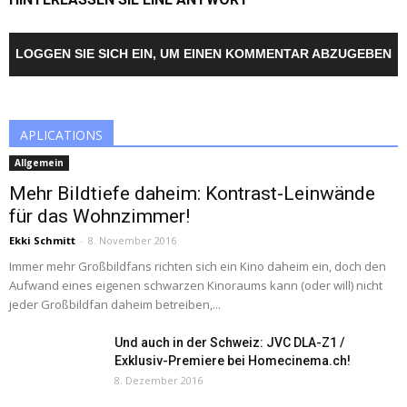
LOGGEN SIE SICH EIN, UM EINEN KOMMENTAR ABZUGEBEN
APLICATIONS
Allgemein
Mehr Bildtiefe daheim: Kontrast-Leinwände
für das Wohnzimmer!
Ekki Schmitt
-
8. November 2016
Immer mehr Großbildfans richten sich ein Kino daheim ein, doch den
Aufwand eines eigenen schwarzen Kinoraums kann (oder will) nicht
jeder Großbildfan daheim betreiben,...
Und auch in der Schweiz: JVC DLA-Z1 /
Exklusiv-Premiere bei Homecinema.ch!
8. Dezember 2016