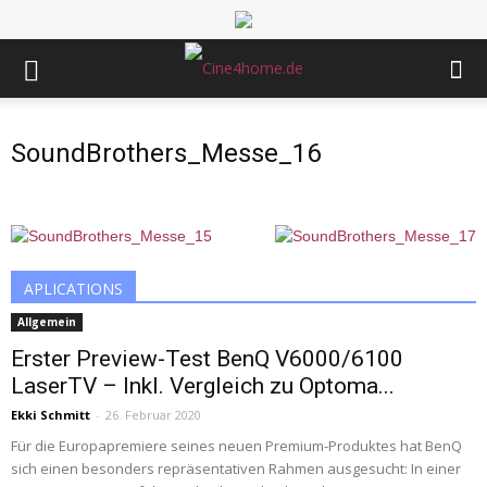
SoundBrothers_Messe_16
APLICATIONS
Allgemein
Erster Preview-Test BenQ V6000/6100
LaserTV – Inkl. Vergleich zu Optoma...
Ekki Schmitt
-
26. Februar 2020
Für die Europapremiere seines neuen Premium-Produktes hat BenQ
sich einen besonders repräsentativen Rahmen ausgesucht: In einer