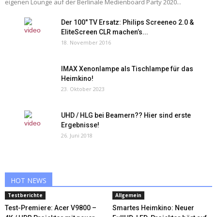
eigenen Lounge auf der Berlinale Medienboard Party 2020...
Der 100″ TV Ersatz: Philips Screeneo 2.0 &
EliteScreen CLR machen’s...
18. November 2016
IMAX Xenonlampe als Tischlampe für das
Heimkino!
23. Oktober 2023
UHD / HLG bei Beamern?? Hier sind erste
Ergebnisse!
26. Juni 2018
HOT NEWS
Testberichte
Allgemein
Test-Premiere: Acer V9800 –
Smartes Heimkino: Neuer