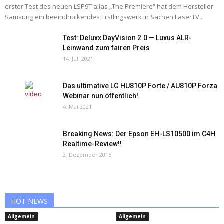
erster Test des neuen LSP9T alias „The Premiere“ hat dem Hersteller
Samsung ein beeindruckendes Erstlingswerk in Sachen LaserTV...
Test: Deluxx DayVision 2.0 — Luxus ALR-
Leinwand zum fairen Preis
14. Juli 2021
Das ultimative LG HU810P Forte / AU810P Forza
Webinar nun öffentlich!
4. Mai 2021
Breaking News: Der Epson EH-LS10500 im C4H
Realtime-Review!!
2. Dezember 2016
HOT NEWS
Allgemein
Allgemein