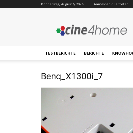
Donnerstag, August 6, 2026
Anmelden / Beitreten
Cine4home.de
TESTBERICHTE
BERICHTE
KNOWHO
Benq_X1300i_7