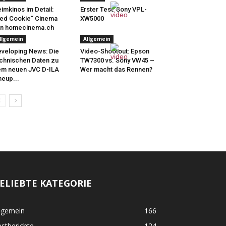
imkinos im Detail:
Erster Test: Sony VPL-
ed Cookie“ Cinema
XW5000
on homecinema.ch
llgemein
Allgemein
veloping News: Die
Video-Shootout: Epson
chnischen Daten zu
TW7300 vs. Sony VW45 –
m neuen JVC D-ILA
Wer macht das Rennen?
neup...
ELIEBTE KATEGORIE
lgemein
166
stberichte
124