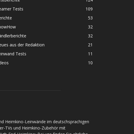
eamer Tests
109
richte
53
nowHow
32
ndlerberichte
32
eues aus der Redaktion
21
einwand Tests
11
ideos
10
und Heimkino-Leinwände im deutschsprachigen
ser-TVs und Heimkino-Zubehör mit