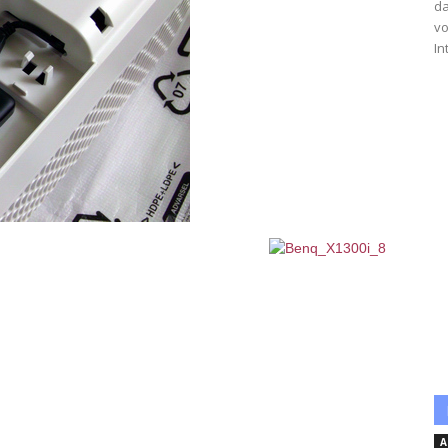
da
vo
In
A