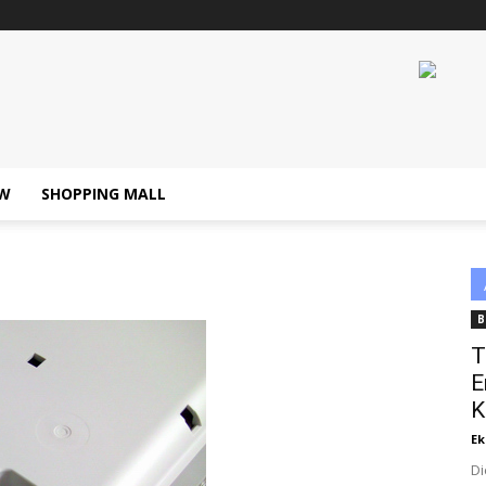
W
SHOPPING MALL
B
T
E
K
Ek
Di