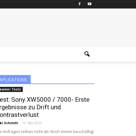
APLICATIONS
eamer Tests
est: Sony XW5000 / 7000- Erste
rgebnisse zu Drift und
ontrastverlust
ki Schmitt
-
10. Mai 2023
e Anfragen reißen nicht ab: Noch immer beschäftigt