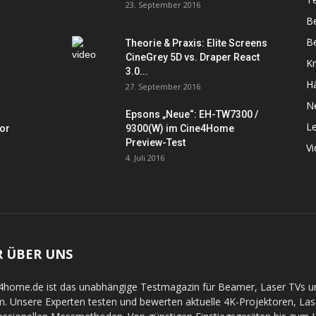
23. September 2016
B
Be
Theorie & Praxis: Elite Screens
CineGrey 5D vs. Draper React
K
3.0...
Hä
27. September 2016
N
Epsons „Neue“: EH-TW7300 /
L
tor
9300(W) im Cine4Home
Preview-Test
V
4. Juli 2016
R ÜBER UNS
4home.de ist das unabhängige Testmagazin für Beamer, Laser TVs 
. Unsere Experten testen und bewerten aktuelle 4K-Projektoren, La