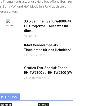
s Thema Kontrastverlust viele betroffene Besitzer
n Sony VW- und HW- Modellen. Und auch viele
teressenten...
XXL-Seminar: BenQ W4000i 4K
LED Projektor – Alles was Ihr
über...
18. Juni 2023
IMAX Xenonlampe als
Tischlampe für das Heimkino!
23. Oktober 2023
Großes Test-Special: Epson
EH-TW7300 vs. EH-TW9300 (W)
23. September 2016
HOT NEWS
llgemein
Videos