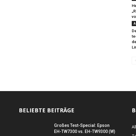
He
„R
v
A
De
te
de
Li
BELIEBTE BEITRÄGE
B
Großes Test-Special: Epson
Al
EH-TW7300 vs. EH-TW9300 (W)
Te