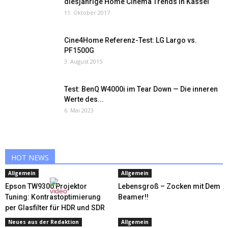
diesjährige Home Cinema Trends in Kassel
11. Oktober 2017
Cine4Home Referenz-Test: LG Largo vs.
PF1500G
3. August 2015
Test: BenQ W4000i im Tear Down — Die inneren
Werte des...
6. Mai 2023
HOT NEWS
Allgemein
Allgemein
Epson TW9300 Projektor
Lebensgroß – Zocken mit Dem
Tuning: Kontrastoptimierung
Beamer!!
per Glasfilter für HDR und SDR
Neues aus der Redaktion
Allgemein