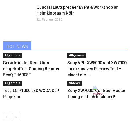
Quadral Lautsprecher Event & Workshop im
Heimkinoraum Köln
22. Februar 2016
HOT NEWS
Allgemein
Allgemein
Gerade in der Redaktion
Sony VPL-XW5000 und XW7000
eingetroffen: Gaming Beamer
im exklusiven Preview Test –
BenQ TH690ST
Macht die...
Allgemein
Videos
Test: LG P1000 LED WXGA DLP
Sony XW7000: Contrast Master
Projektor
Tuning endlich finalisiert!