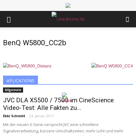
BenQ W5800_CC2b
APLICATIONS
Allgemein
JVC DLA X5500 / 7500 im CineScience
Video-Test: Alle Fakten zu...
Ekki Schmitt
-
24. Januar 2017
Mit der neuen X-Serie verspricht JVC eine schnellere
Signalverarbeitung, kürzere Umschaltzeiten, mehr Licht und mehr