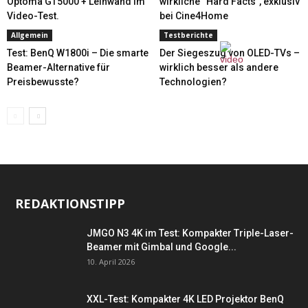
Optoma GT5000 + Leinwand im
wirkliche “Hard Facts”, exklusiv
Video-Test.
bei Cine4Home
Allgemein
Testberichte
Test: BenQ W1800i – Die smarte
Der Siegeszug von OLED-TVs –
Beamer-Alternative für
wirklich besser als andere
Preisbewusste?
Technologien?
REDAKTIONSTIPP
JMGO N3 4K im Test: Kompakter Triple-Laser-
Beamer mit Gimbal und Google...
10. April 2026
XXL-Test: Kompakter 4K LED Projektor BenQ