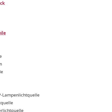
ick
ile
e
en
le
HP-Lampenlichtquelle
tquelle
erlichtquelle