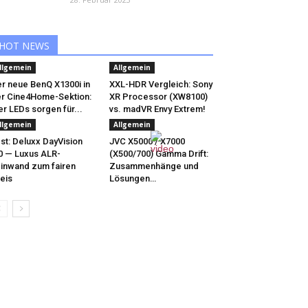
HOT NEWS
llgemein
Allgemein
r neue BenQ X1300i in
XXL-HDR Vergleich: Sony
r Cine4Home-Sektion:
XR Processor (XW8100)
er LEDs sorgen für...
vs. madVR Envy Extrem!
llgemein
Allgemein
st: Deluxx DayVision
JVC X5000 / X7000
0 — Luxus ALR-
(X500/700) Gamma Drift:
inwand zum fairen
Zusammenhänge und
eis
Lösungen…