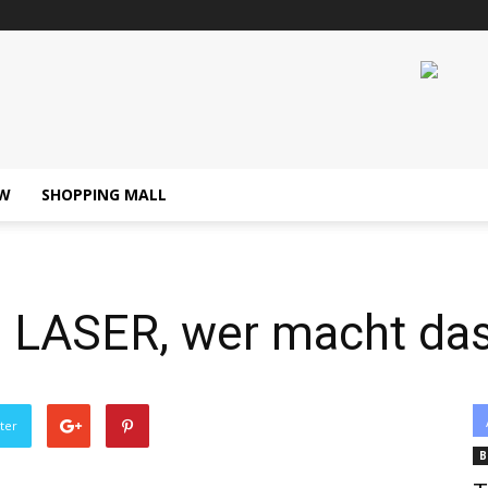
W
SHOPPING MALL
. LASER, wer macht da
ter
B