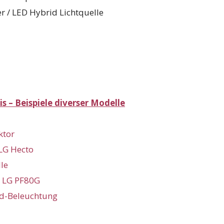
er / LED Hybrid Lichtquelle
s – Beispiele diverser Modelle
ktor
 LG Hecto
lle
: LG PF80G
id-Beleuchtun
g