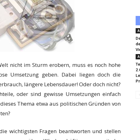
A
De
de
Vi
A
lt nicht im Sturm erobern, muss es noch hohe
Te
2.
lose Umsetzung geben. Dabei liegen doch die
Le
Pr
erbrauch, längere Lebensdauer! Oder doch nicht?
hteile, oder sind gewisse Umsetzungen einfach
 dieses Thema etwa aus politischen Gründen von
ten?
ie wichtigsten Fragen beantworten und stellen