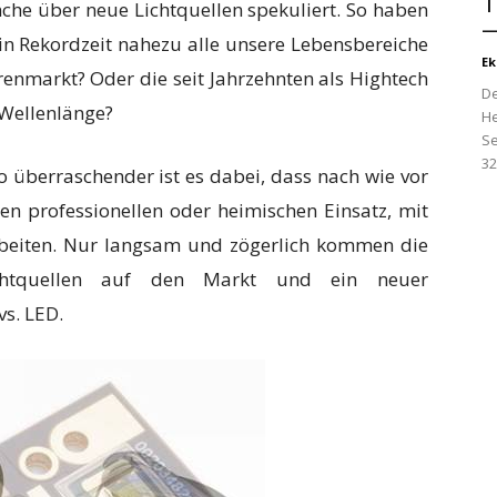
T
nche über neue Lichtquellen spekuliert. So haben
—
 in Rekordzeit nahezu alle unsere Lebensbereiche
Ek
renmarkt? Oder die seit Jahrzehnten als Hightech
De
 Wellenlänge?
He
Se
32
so überraschender ist es dabei, dass nach wie vor
den professionellen oder heimischen Einsatz, mit
beiten. Nur langsam und zögerlich kommen die
Lichtquellen auf den Markt und ein neuer
s. LED.