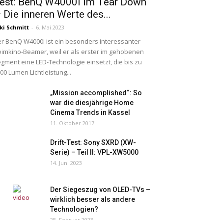
est: BenQ W4000i im Tear Down
 Die inneren Werte des...
ki Schmitt
-
6. Mai 2023
r BenQ W4000i ist ein besonders interessanter
imkino-Beamer, weil er als erster im gehobenen
gment eine LED-Technologie einsetzt, die bis zu
00 Lumen Lichtleistung...
„Mission accomplished“: So
war die diesjährige Home
Cinema Trends in Kassel
11. Oktober 2017
Drift-Test: Sony SXRD (XW-
Serie) – Teil II: VPL-XW5000
14. Juni 2023
Der Siegeszug von OLED-TVs –
wirklich besser als andere
Technologien?
28. Februar 2023