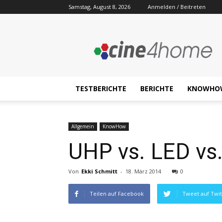
Samstag, August 8, 2026
Anmelden / Beitreten
Cine4home.de
TESTBERICHTE
BERICHTE
KNOWHO
Allgemein
KnowHow
UHP vs. LED vs
Von
Ekki Schmitt
-
18. März 2014
0
Teilen auf Facebook
Tweet auf Twit