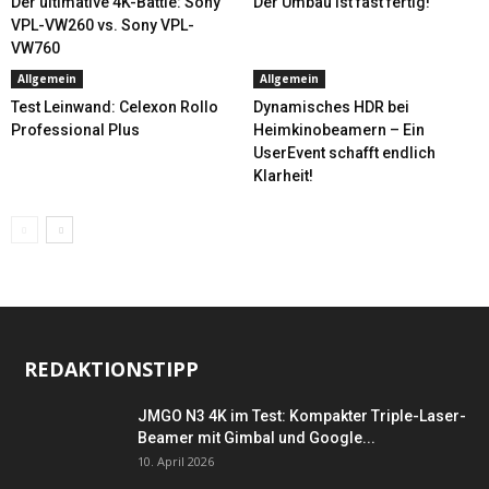
Der ultimative 4K-Battle: Sony
Der Umbau ist fast fertig!
VPL-VW260 vs. Sony VPL-
VW760
Allgemein
Allgemein
Test Leinwand: Celexon Rollo
Dynamisches HDR bei
Professional Plus
Heimkinobeamern – Ein
UserEvent schafft endlich
Klarheit!
REDAKTIONSTIPP
JMGO N3 4K im Test: Kompakter Triple-Laser-
Beamer mit Gimbal und Google...
10. April 2026