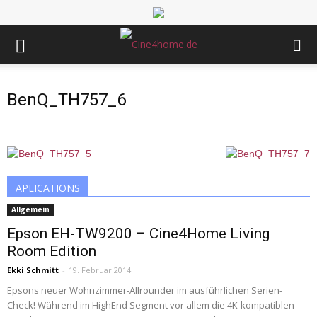
BenQ_TH757_6
APLICATIONS
Allgemein
Epson EH-TW9200 – Cine4Home Living
Room Edition
Ekki Schmitt
-
19. Februar 2014
Epsons neuer Wohnzimmer-Allrounder im ausführlichen Serien-
Check! Während im HighEnd Segment vor allem die 4K-kompatiblen