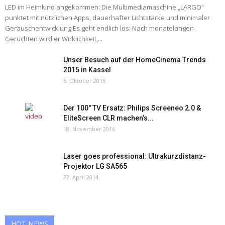
LED im Heimkino angekommen: Die Multimediamaschine „LARGO“
punktet mit nützlichen Apps, dauerhafter Lichtstärke und minimaler
Geräuschentwicklung Es geht endlich los: Nach monatelangen
Gerüchten wird er Wirklichkeit,...
Unser Besuch auf der HomeCinema Trends
2015 in Kassel
5. Oktober 2015
Der 100″ TV Ersatz: Philips Screeneo 2.0 &
EliteScreen CLR machen’s...
18. November 2016
Laser goes professional: Ultrakurzdistanz-
Projektor LG SA565
22. April 2014
HOT NEWS