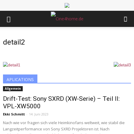
detail2
APLICATIONS
Allgemein
Drift-Test: Sony SXRD (XW-Serie) – Teil II:
VPL-XW5000
Ekki Schmitt
-
14. Juni 2023
Nach wie vor fragen sich viele Heimkinofans weltweit, wie stabil die
Langzeitperformance von Sony SXRD Projektoren ist. Nach