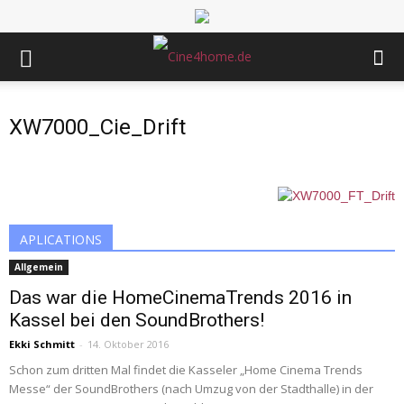
XW7000_Cie_Drift
APLICATIONS
Allgemein
Das war die HomeCinemaTrends 2016 in
Kassel bei den SoundBrothers!
Ekki Schmitt
-
14. Oktober 2016
Schon zum dritten Mal findet die Kasseler „Home Cinema Trends
Messe“ der SoundBrothers (nach Umzug von der Stadthalle) in der