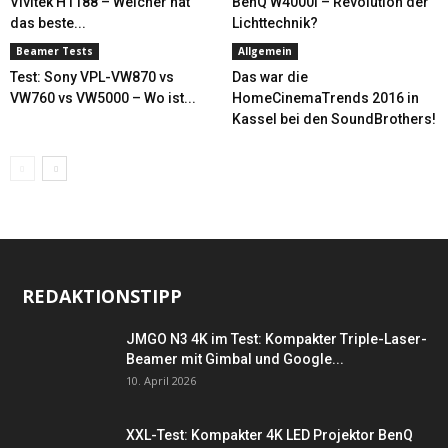
Vivitek H1188 – Welcher hat
BenQ W4000i – Revolution der
das beste...
Lichttechnik?
Beamer Tests
Allgemein
Test: Sony VPL-VW870 vs
Das war die
VW760 vs VW5000 – Wo ist...
HomeCinemaTrends 2016 in
Kassel bei den SoundBrothers!
REDAKTIONSTIPP
JMGO N3 4K im Test: Kompakter Triple-Laser-
Beamer mit Gimbal und Google...
10. April 2026
XXL-Test: Kompakter 4K LED Projektor BenQ